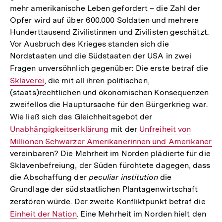
mehr amerikanische Leben gefordert – die Zahl der
Opfer wird auf über 600.000 Soldaten und mehrere
Hunderttausend Zivilistinnen und Zivilisten geschätzt.
Vor Ausbruch des Krieges standen sich die
Nordstaaten und die Südstaaten der USA in zwei
Fragen unversöhnlich gegenüber: Die erste betraf die
Int
Sklaverei
, die mit all ihren politischen,
Lin
(staats)rechtlichen und ökonomischen Konsequenzen
zweifellos die Hauptursache für den Bürgerkrieg war.
Wie ließ sich das Gleichheitsgebot der
Interner
Unabhängigkeitserklärung
mit der
Interner
Unfreiheit von
Link:
Millionen Schwarzer Amerikanerinnen und Amerikaner
Link:
vereinbaren? Die Mehrheit im Norden plädierte für die
Sklavenbefreiung, der Süden fürchtete dagegen, dass
die Abschaffung der
peculiar institution
die
Grundlage der südstaatlichen Plantagenwirtschaft
zerstören würde. Der zweite Konfliktpunkt betraf die
Inte
Einheit der Nation
. Eine Mehrheit im Norden hielt den
Link