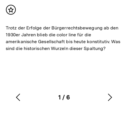
Inhalt
merken
Trotz der Erfolge der Bürgerrechtsbewegung ab den
1930er Jahren blieb die color line für die
amerikanische Gesellschaft bis heute konstitutiv. Was
sind die historischen Wurzeln dieser Spaltung?
1
/
6
Vorherigen
Nächs
Karussellinhalt
von
Inhalt
Inhalt
anzeigen
anzei
Zum
Seite