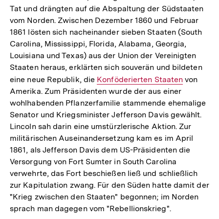
Tat und drängten auf die Abspaltung der Südstaaten
vom Norden. Zwischen Dezember 1860 und Februar
1861 lösten sich nacheinander sieben Staaten (South
Carolina, Mississippi, Florida, Alabama, Georgia,
Louisiana und Texas) aus der Union der Vereinigten
Staaten heraus, erklärten sich souverän und bildeten
eine neue Republik, die
Interner
Konföderierten Staaten
von
Amerika. Zum Präsidenten wurde der aus einer
Link:
wohlhabenden Pflanzerfamilie stammende ehemalige
Senator und Kriegsminister Jefferson Davis gewählt.
Lincoln sah darin eine umstürzlerische Aktion. Zur
militärischen Auseinandersetzung kam es im April
1861, als Jefferson Davis dem US-Präsidenten die
Versorgung von Fort Sumter in South Carolina
verwehrte, das Fort beschießen ließ und schließlich
zur Kapitulation zwang. Für den Süden hatte damit der
"Krieg zwischen den Staaten" begonnen; im Norden
sprach man dagegen vom "Rebellionskrieg".