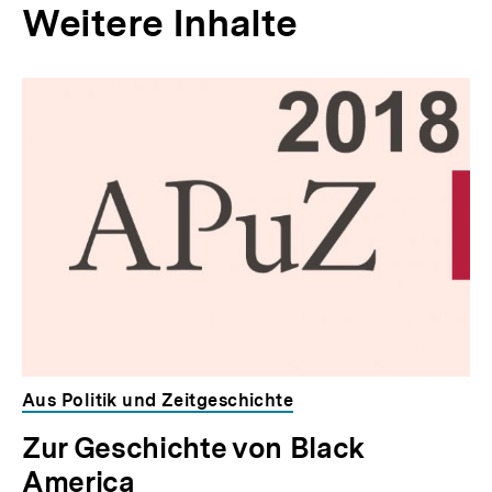
e
Weitere Inhalte
r
I
Inhaltskarousell
Inhaltskarussell
n
für
überspringen
weitere
h
Inhalte
a
l
t
:
Aus Politik und Zeitgeschichte
Zur Geschichte von Black
America