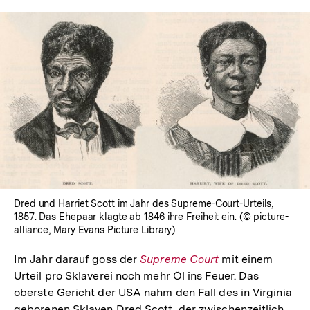
Dred und Harriet Scott im Jahr des Supreme-Court-Urteils,
1857. Das Ehepaar klagte ab 1846 ihre Freiheit ein. (© picture-
alliance, Mary Evans Picture Library)
Im Jahr darauf goss der
Interner
Supreme Court
mit einem
Urteil pro Sklaverei noch mehr Öl ins Feuer. Das
Link:
oberste Gericht der USA nahm den Fall des in Virginia
geborenen Sklaven Dred Scott, der zwischenzeitlich