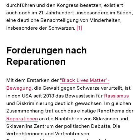
durchführen und den Kongress besetzen, existiert
auch noch im 21. Jahrhundert, insbesondere im Süden,
eine deutliche Benachteiligung von Minderheiten,
insbesondere der Schwarzen.
Zur
[1]
Auflösung
der
Forderungen nach
Fußnote
Reparationen
Mit dem Erstarken der
Interner
"Black Lives Matter"-
Bewegung
, die Gewalt gegen Schwarze verurteilt, ist
Link:
in den USA seit 2013 das Bewusstsein für
Interner
Rassismus
und Diskriminierung deutlich gewachsen. Im gleichen
Link:
Zusammenhang trat auch das einstige Randthema der
Interner
Reparationen
an die Nachfahren von Sklavinnen und
Sklaven ins Zentrum der politischen Debatte. Die
Link:
Verfechterinnen und Verfechter von