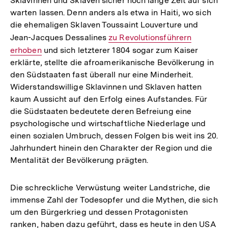
Sklavinnen und Sklaven sicher noch lange Zeit auf sich
warten lassen. Denn anders als etwa in Haiti, wo sich
die ehemaligen Sklaven Toussaint Louverture und
Jean-Jacques Dessalines
Interner
zu Revolutionsführern
erhoben
und sich letzterer 1804 sogar zum Kaiser
Link:
erklärte, stellte die afroamerikanische Bevölkerung in
den Südstaaten fast überall nur eine Minderheit.
Widerstandswillige Sklavinnen und Sklaven hatten
kaum Aussicht auf den Erfolg eines Aufstandes. Für
die Südstaaten bedeutete deren Befreiung eine
psychologische und wirtschaftliche Niederlage und
einen sozialen Umbruch, dessen Folgen bis weit ins 20.
Jahrhundert hinein den Charakter der Region und die
Mentalität der Bevölkerung prägten.
Die schreckliche Verwüstung weiter Landstriche, die
immense Zahl der Todesopfer und die Mythen, die sich
um den Bürgerkrieg und dessen Protagonisten
ranken, haben dazu geführt, dass es heute in den USA