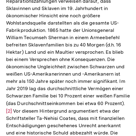
Reparationszahlungen verweisen darauf, dass
Sklavinnen und Sklaven im 19. Jahrhundert in
ökonomischer Hinsicht eine noch größere
Wohlstandsquelle darstellten als die gesamte US-
Fabrikproduktion. 1865 hatte der Unionsgeneral
William Tecumseh Sherman in einem Armeebefehl
befreiten Sklavenfamilien bis zu 40 Morgen (d.h. 16
Hektar) Land und ein Maultier versprochen. Es blieb
bei einem Versprechen ohne Konsequenzen. Die
ökonomische Ungleichheit zwischen Schwarzen und
weißen US-Amerikanerinnen und -Amerikanern ist
mehr als 150 Jahre später noch immer signifikant. Im
Jahr 2019 lag das durchschnittliche Vermögen einer
Schwarzen Familie bei 10 Prozent einer weißen Familie
(das Durchschnittseinkommen bei etwa 60 Prozent).
Zur
[2]
Vor diesem Hintergrund argumentiert etwa der
Aufl
Schriftsteller Ta-Nehisi Coates, dass mit finanziellen
der
Entschädigungen geschehenes Unrecht anerkannt
Fußn
und eine historische Schuld abbezahlt würde. Die