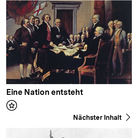
Inhalte
V
Eine Nation entsteht
o
Inhalt
r
merken
Nächster Inhalt
h
e