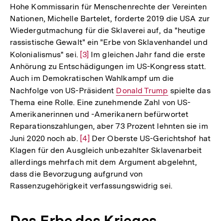
Hohe Kommissarin für Menschenrechte der Vereinten
Nationen, Michelle Bartelet, forderte 2019 die USA zur
Wiedergutmachung für die Sklaverei auf, da "heutige
rassistische Gewalt" ein "Erbe von Sklavenhandel und
Kolonialismus" sei.
Zur
[3]
Im gleichen Jahr fand die erste
Anhörung zu Entschädigungen im US-Kongress statt.
Auflösung
Auch im Demokratischen Wahlkampf um die
der
Nachfolge von US-Präsident
Interner
Donald Trump
spielte das
Fußnote
Thema eine Rolle. Eine zunehmende Zahl von US-
Link:
Amerikanerinnen und -Amerikanern befürwortet
Reparationszahlungen, aber 73 Prozent lehnten sie im
Juni 2020 noch ab.
Zur
[4]
Der Oberste US-Gerichtshof hat
Klagen für den Ausgleich unbezahlter Sklavenarbeit
Auflösung
allerdings mehrfach mit dem Argument abgelehnt,
der
dass die Bevorzugung aufgrund von
Fußnote
Rassenzugehörigkeit verfassungswidrig sei.
Das Erbe des Krieges