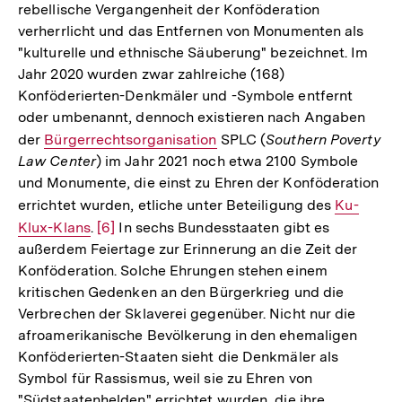
rebellische Vergangenheit der Konföderation
verherrlicht und das Entfernen von Monumenten als
"kulturelle und ethnische Säuberung" bezeichnet. Im
Jahr 2020 wurden zwar zahlreiche (168)
Konföderierten-Denkmäler und -Symbole entfernt
oder umbenannt, dennoch existieren nach Angaben
der
Interner
Bürgerrechtsorganisation
SPLC (
Southern Poverty
Law Center
) im Jahr 2021 noch etwa 2100 Symbole
Link:
und Monumente, die einst zu Ehren der Konföderation
errichtet wurden, etliche unter Beteiligung des
Interner
Ku-
Klux-Klans
.
Zur
[6]
In sechs Bundesstaaten gibt es
Link:
außerdem Feiertage zur Erinnerung an die Zeit der
Auflösung
Konföderation. Solche Ehrungen stehen einem
der
kritischen Gedenken an den Bürgerkrieg und die
Fußnote
Verbrechen der Sklaverei gegenüber. Nicht nur die
afroamerikanische Bevölkerung in den ehemaligen
Konföderierten-Staaten sieht die Denkmäler als
Symbol für Rassismus, weil sie zu Ehren von
"Südstaatenhelden" errichtet wurden, die ihre