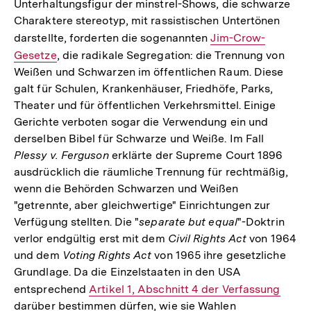
Unterhaltungsfigur der minstrel-Shows, die schwarze
Charaktere stereotyp, mit rassistischen Untertönen
darstellte, forderten die sogenannten
Interner
Jim-Crow-
Gesetze
, die radikale Segregation: die Trennung von
Link:
Weißen und Schwarzen im öffentlichen Raum. Diese
galt für Schulen, Krankenhäuser, Friedhöfe, Parks,
Theater und für öffentlichen Verkehrsmittel. Einige
Gerichte verboten sogar die Verwendung ein und
derselben Bibel für Schwarze und Weiße. Im Fall
Plessy v. Ferguson
erklärte der Supreme Court 1896
ausdrücklich die räumliche Trennung für rechtmäßig,
wenn die Behörden Schwarzen und Weißen
"getrennte, aber gleichwertige" Einrichtungen zur
Verfügung stellten. Die "
separate but equal
"-Doktrin
verlor endgültig erst mit dem
Civil Rights Act
von 1964
und dem
Voting Rights Act
von 1965 ihre gesetzliche
Grundlage. Da die Einzelstaaten in den USA
entsprechend
Interner
Artikel 1, Abschnitt 4 der Verfassung
darüber bestimmen dürfen, wie sie Wahlen
Link: