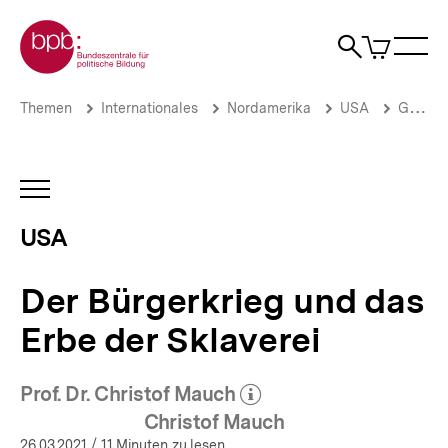
Direkt
Zur Startseite der bpb
zum
0
Artikel
Sho
Seiteninhalt
im
Naviga
Suche
springen
War
öffne
öffnen
öff
Pfadnavigation
Der
Brotkrümelnavigation
Themen
Internationales
Nordamerika
USA
Geschichte
Bürgerkrieg
und
das
Erbe
INHALTSNAVIGATION
der
ÖFFNEN
Sklaverei
USA
|
USA
|
Der Bürgerkrieg und das
bpb.de
Erbe der Sklaverei
Prof. Dr. Christof Mauch
(Mehr zum Autor)
öffnen
Christof Mauch
26.03.2021
/ 11 Minuten zu lesen