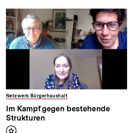
Inhaltskarousell
Inhaltskarussell
für
überspringen
weitere
Inhalte
Netzwerk Bürgerhaushalt
Im Kampf gegen bestehende
Strukturen