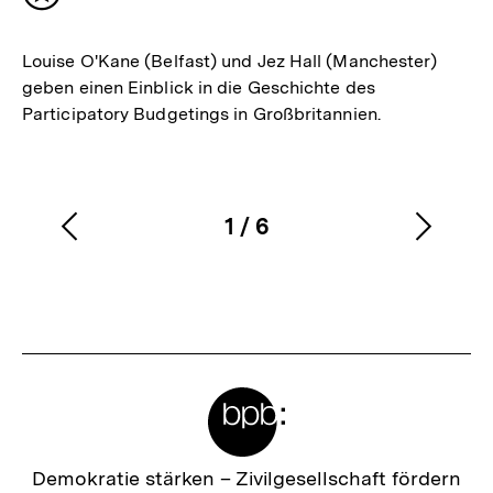
Inhalt
merken
Louise O'Kane (Belfast) und Jez Hall (Manchester)
geben einen Einblick in die Geschichte des
Participatory Budgetings in Großbritannien.
1
/
6
Vorherigen
Nächs
Karussellinhalt
von
Inhalt
Inhalt
anzeigen
anzei
Meta-
Links
Zur
Demokratie stärken –
Zivilgesellschaft fördern