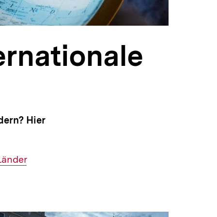
ernationale
dern? Hier
Länder