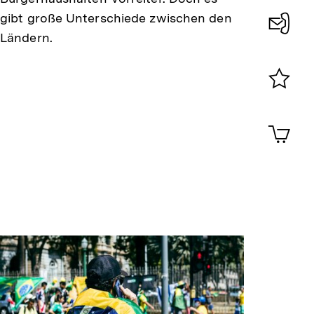
gibt große Unterschiede zwischen den
Ländern.
Konta
0
Merklist
ansehen
0
Artik
im
Shop-
Warenko
ansehen