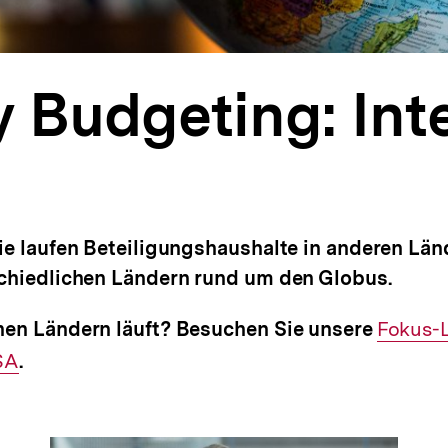
y Budgeting: Int
ie laufen Beteiligungshaushalte in anderen Län
schiedlichen Ländern rund um den Globus.
nen Ländern läuft? Besuchen Sie unsere
Interner
Fokus-
SA
.
Link: