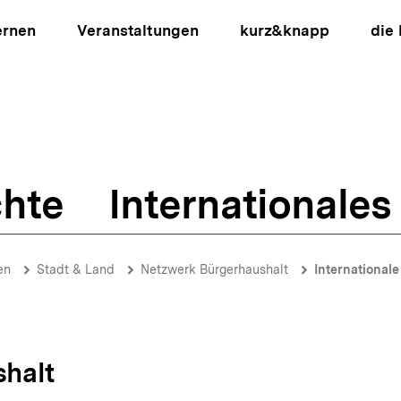
ernen
Veranstaltungen
kurz&knapp
die
hte
Internationales
ion
en
Stadt & Land
Netzwerk Bürgerhaushalt
Internationale
halt