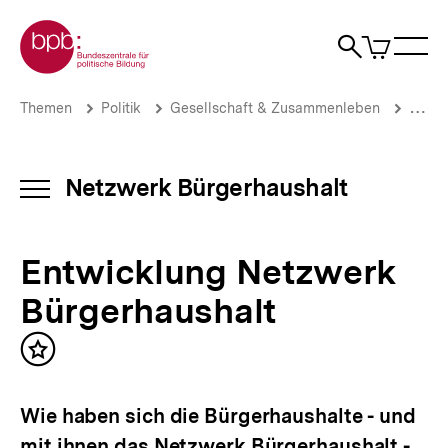
Direkt
Zur Startseite der bpb
zum
0
Artikel
Sho
Seiteninhalt
im
Naviga
Suche
springen
War
öffne
öffnen
öff
Pfadnavigation
Entwicklung
Brotkrümelnavigation
Themen
Politik
Gesellschaft & Zusammenleben
Stadt
Netzwerk
Bürgerhaushalt
|
Netzwerk
Netzwerk Bürgerhaushalt
INHALTSNAVIGATION
Bürgerhaushalt
ÖFFNEN
|
bpb.de
Entwicklung Netzwerk
Bürgerhaushalt
Inhalt
merken
Wie haben sich die Bürgerhaushalte - und
mit ihnen das Netzwerk Bürgerhaushalt -