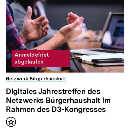
für
überspringen
weitere
Inhalte
Anmeldefrist
abgelaufen
Netzwerk Bürgerhaushalt
veranstaltet
Digitales Jahrestreffen des
von
Netzwerks Bürgerhaushalt im
der
bpb
Rahmen des D3-Kongresses
Inhalt