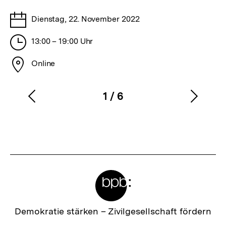
merken
Tage
Dienstag, 22. November 2022
Stunden
13:00 – 19:00 Uhr
Stadt
Online
1
/
6
Vorherigen
Nächs
Karussellinhalt
von
Inhalt
Inhalt
anzeigen
anzei
Meta-
Links
Zur
Demokratie stärken –
Zivilgesellschaft fördern
Startseite