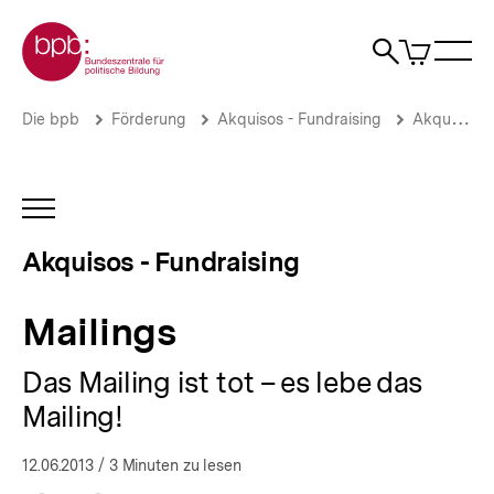
Direkt
Zur Startseite der bpb
zum
0
Artikel
Sho
Seiteninhalt
im
Naviga
Suche
springen
War
öffne
öffnen
öff
Pfadnavigation
Mailings
Brotkrümelnavigation
Die bpb
Förderung
Akquisos - Fundraising
Akquisos Wissen
|
Fördermittel
und
Fundraising
INHALTSNAVIGATION
für
ÖFFNEN
die
Akquisos - Fundraising
politische
Bildung
|
Mailings
bpb.de
Das Mailing ist tot – es lebe das
Mailing!
12.06.2013
/ 3 Minuten zu lesen