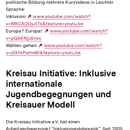
politische Bildung mehrere Kurzvideos in Leichter
Sprache:
Inklusion:
Externer
www.youtube.com/watch?
v=MKCN2UyJITo&feature=youtu.be
Link:
Europa? Europa!:
Externer
www.youtube.com/watch?
v=pQk6NjoSnxc
Link:
Wählen gehen:
Externer
www.youtube.com/watch?
v=j0XfkPaHnMI&feature=youtu.be
Link:
Kreisau Initiative: Inklusive
internationale
Jugendbegegnungen und
Kreisauer Modell
Die Kreisau Initiative e.V. hat einen
Arbeitsschwerpunkt "Inklusionspädagogik". Seit 2005