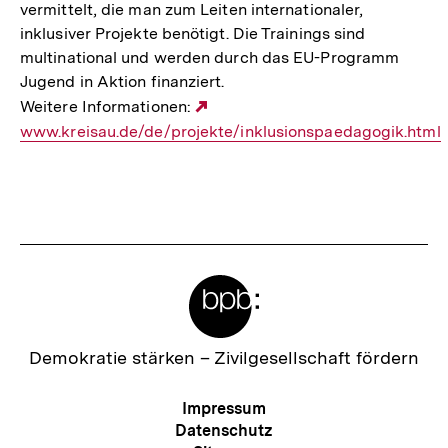
vermittelt, die man zum Leiten internationaler,
inklusiver Projekte benötigt. Die Trainings sind
multinational und werden durch das EU-Programm
Jugend in Aktion finanziert.
Weitere Informationen:
Externer
www.kreisau.de/de/projekte/inklusionspaedagogik.html
Link:
Fussnoten
Meta-
Links
Zur
Demokratie stärken –
Zivilgesellschaft fördern
Startseite
der
Meta-
Impressum
bpb
Navigation
Datenschutz