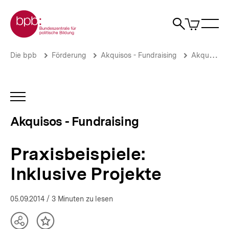
Direkt
Zur Startseite der bpb
zum
0
Artikel
Sho
Seiteninhalt
im
Naviga
Suche
springen
War
öffne
öffnen
öff
Pfadnavigation
Praxisbeispiele:
Brotkrümelnavigation
Die bpb
Förderung
Akquisos - Fundraising
Akquisos Wissen
Inklusive
Projekte
|
Fördermittel
INHALTSNAVIGATION
und
ÖFFNEN
Fundraising
Akquisos - Fundraising
für
die
politische
Praxisbeispiele:
Bildung
|
Inklusive Projekte
bpb.de
05.09.2014
/ 3 Minuten zu lesen
Teilen
Inhalt