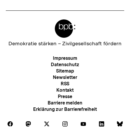
Meta-
Links
Zur
Demokratie stärken –
Zivilgesellschaft fördern
Startseite
der
Meta-
Impressum
bpb
Navigation
Datenschutz
Sitemap
Newsletter
RSS
Kontakt
Presse
Barriere melden
Erklärung zur Barrierefreiheit
Auf
Auf
Auf
Auf
Auf
Auf
Au
Folgen
Folgen
Folgen
Folgen
Folgen
Folgen
Fol
Facebook
Mastodon
X
Instagram
Youtube
LinkedIn
Bl