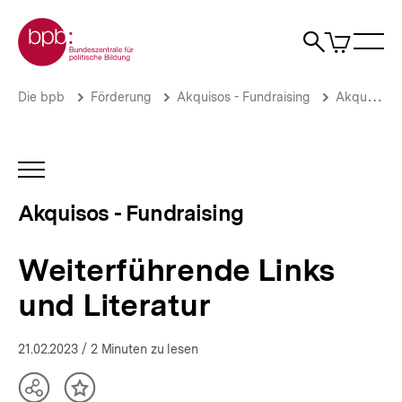
Direkt
Zur Startseite der bpb
zum
0
Artikel
Sho
Seiteninhalt
im
Naviga
Suche
springen
War
öffne
öffnen
öff
Pfadnavigation
Weiterführende
Brotkrümelnavigation
Die bpb
Förderung
Akquisos - Fundraising
Akquisos Wissen
Links
und
Literatur
|
INHALTSNAVIGATION
Fördermittel
ÖFFNEN
und
Akquisos - Fundraising
Fundraising
für
die
Weiterführende Links
politische
Bildung
und Literatur
|
bpb.de
21.02.2023
/ 2 Minuten zu lesen
Teilen
Inhalt