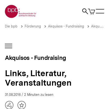
Direkt
Zur Startseite der bpb
zum
0
Artikel
Sho
Seiteninhalt
im
Naviga
Suche
springen
War
öffne
öffnen
öff
Pfadnavigation
Links,
Brotkrümelnavigation
Die bpb
Förderung
Akquisos - Fundraising
Akquisos Wissen
Literatur,
Veranstaltungen
|
Fördermittel
INHALTSNAVIGATION
und
ÖFFNEN
Fundraising
Akquisos - Fundraising
für
die
politische
Links, Literatur,
Bildung
|
Veranstaltungen
bpb.de
31.08.2016
/ 2 Minuten zu lesen
Teilen
Inhalt