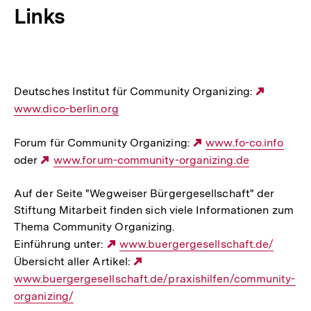
Links
Deutsches Institut für Community Organizing:
Externe
www.dico-berlin.org
Link:
Forum für Community Organizing:
Externer
www.fo-co.info
oder
Externer
www.forum-community-organizing.de
Link:
Link:
Auf der Seite "Wegweiser Bürgergesellschaft" der
Stiftung Mitarbeit finden sich viele Informationen zum
Thema Community Organizing.
Einführung unter:
Externer
www.buergergesellschaft.de/
Übersicht aller Artikel:
Link:
Externer
www.buergergesellschaft.de/praxishilfen/community-
Link:
organizing/