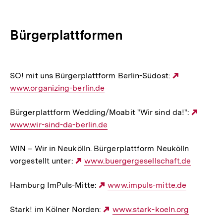
Bürgerplattformen
SO! mit uns Bürgerplattform Berlin-Südost:
Externer
www.organizing-berlin.de
Link:
Bürgerplattform Wedding/Moabit "Wir sind da!":
Exter
www.wir-sind-da-berlin.de
Link:
WIN – Wir in Neukölln. Bürgerplattform Neukölln
vorgestellt unter:
Externer
www.buergergesellschaft.de
Link:
Hamburg ImPuls-Mitte:
Externer
www.impuls-mitte.de
Link:
Stark! im Kölner Norden:
Externer
www.stark-koeln.org
Link: