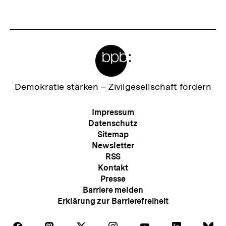
Fussnoten
Meta-
Links
Zur
Demokratie stärken –
Zivilgesellschaft fördern
Startseite
der
Meta-
Impressum
bpb
Navigation
Datenschutz
Sitemap
Newsletter
RSS
Kontakt
Presse
Barriere melden
Erklärung zur Barrierefreiheit