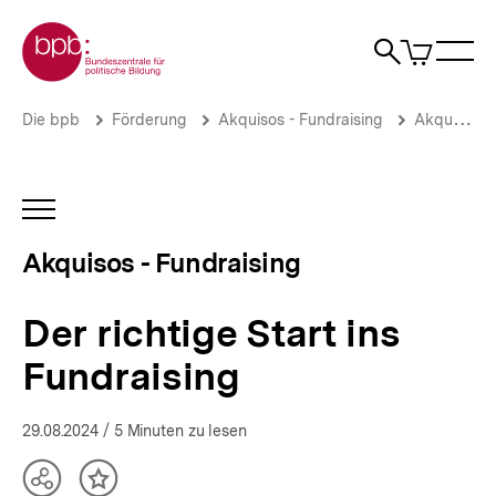
Direkt
Zur Startseite der bpb
zum
0
Artikel
Sho
Seiteninhalt
im
Naviga
Suche
springen
War
öffne
öffnen
öff
Pfadnavigation
Der
Brotkrümelnavigation
Die bpb
Förderung
Akquisos - Fundraising
Akquisos Wissen
richtige
Start
ins
Fundraising
INHALTSNAVIGATION
|
ÖFFNEN
Fördermittel
Akquisos - Fundraising
und
Fundraising
für
Der richtige Start ins
die
politische
Fundraising
Bildung
|
bpb.de
29.08.2024
/ 5 Minuten zu lesen
Teilen
Inhalt