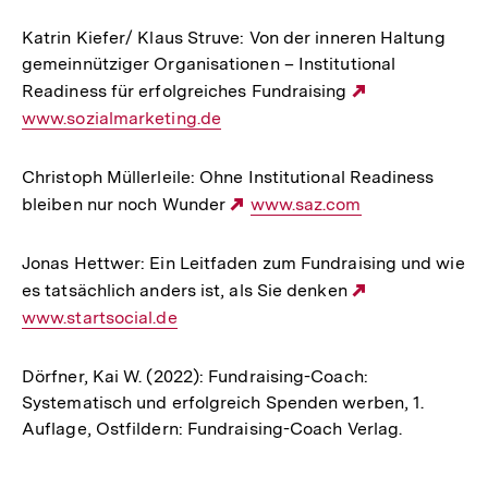
Katrin Kiefer/ Klaus Struve: Von der inneren Haltung
gemeinnütziger Organisationen – Institutional
Readiness für erfolgreiches Fundraising
Externer
www.sozialmarketing.de
Link:
Christoph Müllerleile: Ohne Institutional Readiness
bleiben nur noch Wunder
Externer
www.saz.com
Link:
Jonas Hettwer: Ein Leitfaden zum Fundraising und wie
es tatsächlich anders ist, als Sie denken
Externer
www.startsocial.de
Link:
Dörfner, Kai W. (2022): Fundraising-Coach:
Systematisch und erfolgreich Spenden werben, 1.
Auflage, Ostfildern: Fundraising-Coach Verlag.