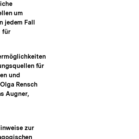
liche
ellen um
n jedem Fall
 für
ermöglichkeiten
ungsquellen für
gen und
 Olga Rensch
s Augner,
Hinweise zur
dagogischen