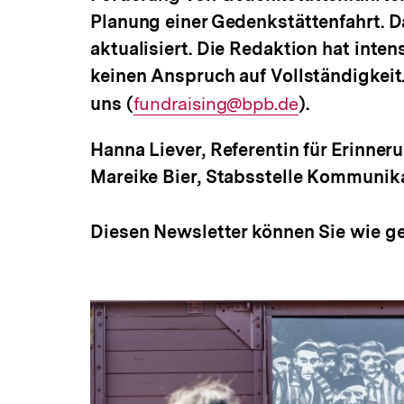
Planung einer Gedenkstättenfahrt. 
aktualisiert. Die Redaktion hat inte
keinen Anspruch auf Vollständigkeit
uns (
E-
fundraising@bpb.de
).
Mail
Hanna Liever, Referentin für Erinne
Link:
Mareike Bier, Stabsstelle Kommunik
Diesen Newsletter können Sie wie g