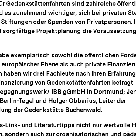
ür Gedenkstättenfahrten sind zahlreiche öffent
d es zunehmend wichtiger, sich bei privaten St
Stiftungen oder Spenden von Privatpersonen. I
 sorgfältige Projektplanung die Voraussetzung
gabe exemplarisch sowohl die öffentlichen Förd
d europäischer Ebene als auch private Finanzier
 haben wir drei Fachleute nach ihren Erfahrun
inanzierung von Gedenkstättenfahrten befragt:
 Begegnungswerk/ IBB gGmbH in Dortmund; Jen
erlin-Tegel und Holger Obbarius, Leiter der
ung der Gedenkstätte Buchenwald.
s-Link- und Literaturtipps nicht nur wertvolle 
, sondern auch zur organisatorischen und pä