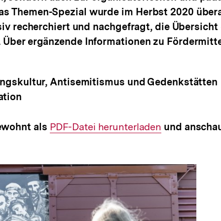
Das Themen-Spezial wurde im Herbst 2020 übera
nsiv recherchiert und nachgefragt, die Übersicht
. Über ergänzende Informationen zu Fördermitte
rungskultur, Antisemitismus und Gedenkstätten
ation
ewohnt als
Interner
PDF-Datei herunterladen
und anschau
Link: