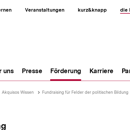
ernen
Veranstaltungen
kurz&knapp
die
r uns
Presse
Förderung
Karriere
Pa
ion
Akquisos Wissen
Fundraising für Felder der politischen Bildung
ng