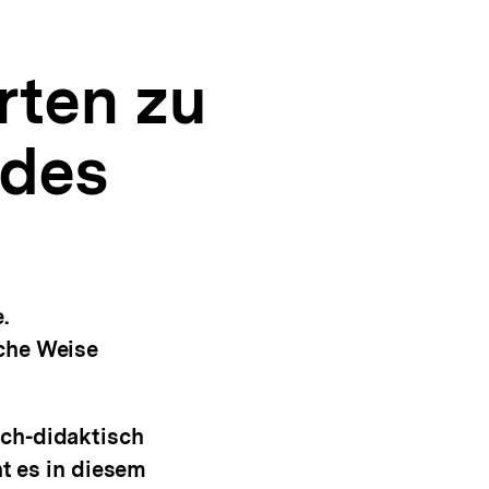
rten zu
 des
.
iche Weise
sch-didaktisch
ht es in diesem