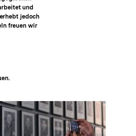
rbeitet und
 erhebt jedoch
ln freuen wir
en.