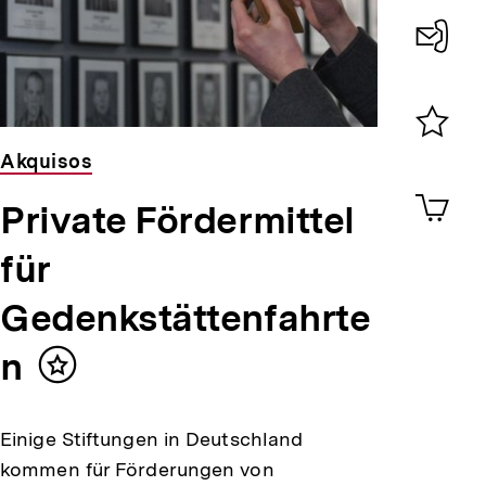
Konta
0
Merklist
Akquisos
ansehen
0
Artik
Private Fördermittel
im
Shop-
für
Warenko
ansehen
Gedenkstättenfahrte
n
Inhalt
merken
Einige Stiftungen in Deutschland
kommen für Förderungen von