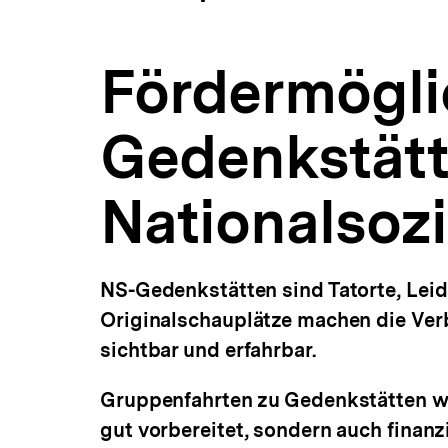
des
a
ÖFFNEN
Nationalsozialismus
t
|
i
Fördermittel
Fördermöglic
o
und
n
Fundraising
für
Gedenkstätte
die
politische
Bildung
Nationalsoz
|
bpb.de
NS-Gedenkstätten sind Tatorte, Leid
Originalschauplätze machen die Ver
sichtbar und erfahrbar.
Gruppenfahrten zu Gedenkstätten wo
gut vorbereitet, sondern auch finanz