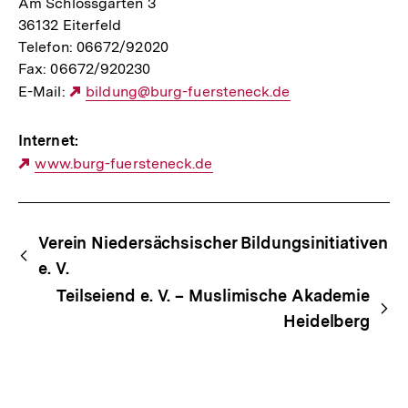
Am Schlossgarten 3
36132 Eiterfeld
Telefon: 06672/92020
Fax: 06672/920230
E-Mail:
Externer
bildung@burg-fuersteneck.de
Link:
Internet:
Externer
www.burg-fuersteneck.de
Link:
Begriffsnavigation
Content-
Verein Niedersächsischer Bildungsinitiativen
Navigation
e. V.
Teilseiend e. V. – Muslimische Akademie
Heidelberg