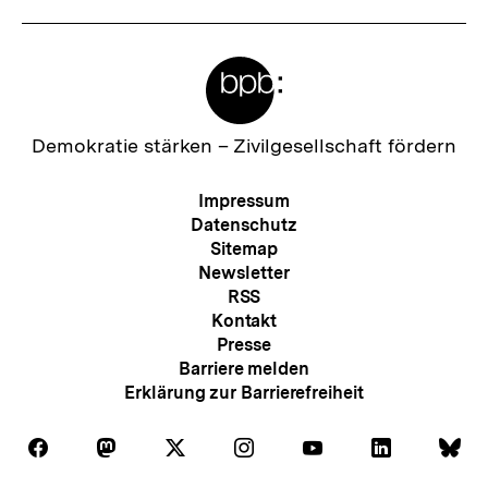
Meta-
Links
Zur
Demokratie stärken –
Zivilgesellschaft fördern
Startseite
der
Meta-
Impressum
bpb
Navigation
Datenschutz
Sitemap
Newsletter
RSS
Kontakt
Presse
Barriere melden
Erklärung zur Barrierefreiheit
Auf
Auf
Auf
Auf
Auf
Auf
Au
Folgen
Folgen
Folgen
Folgen
Folgen
Folgen
Fol
Facebook
Mastodon
X
Instagram
Youtube
LinkedIn
Bl
Sie
Sie
Sie
Sie
Sie
Sie
Sie