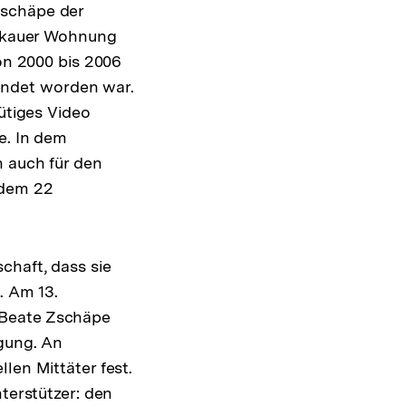
Zschäpe der
wickauer Wohnung
von 2000 bis 2006
endet worden war.
nütiges Video
e. In dem
n auch für den
 dem 22
chaft, dass sie
. Am 13.
 Beate Zschäpe
igung. An
len Mittäter fest.
terstützer: den