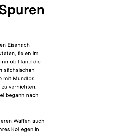
 Spuren
hen Eisenach
eten, fielen im
hnmobil fand die
Im sächsischen
e mit Mundlos
zu vernichten.
zei begann nach
teren Waffen auch
hres Kollegen in