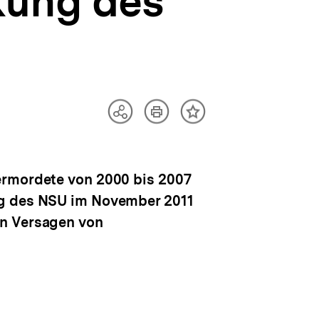
kung des
Artikel
Teilen
Inhalt
drucken
Optionen
merken
anzeigen
ermordete von 2000 bis 2007
ng des NSU im November 2011
in Versagen von