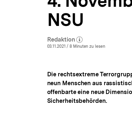
4. Novemb
aktuell
a
|
t
bpb.de
NSU
i
o
n
Redaktion
(Mehr zum Autor)
öffnen
03.11.2021
/ 8 Minuten zu lesen
Die rechtsextreme Terrorgrup
neun Menschen aus rassistisc
offenbarte eine neue Dimensi
Sicherheitsbehörden.