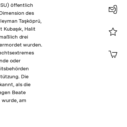
SU) öffentlich
 Dimension des
Konta
üleyman Taşköprü,
0
 Kubaşık, Halit
maßlich drei
Merklist
 ermordet wurden.
ansehen
0
Artik
rechtsextremes
im
ende oder
Shop-
eitsbehörden
Warenko
ansehen
stützung. Die
annt, als die
egen Beate
n wurde, am