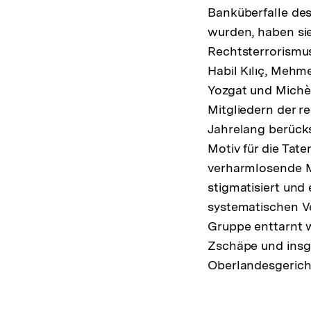
Banküberfalle des
wurden, haben si
Rechtsterrorismu
Habil Kılıç, Mehm
Yozgat und Michè
Mitgliedern der 
Jahrelang berücks
Motiv für die Tat
verharmlosende M
stigmatisiert und
systematischen V
Gruppe enttarnt 
Zschäpe und insg
Oberlandesgerich