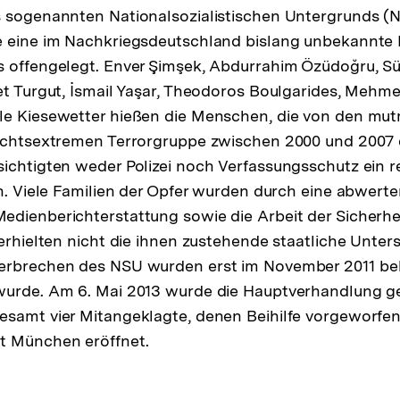
 sogenannten Nationalsozialistischen Untergrunds (N
e eine im Nachkriegsdeutschland bislang unbekannte
s offengelegt. Enver Şimşek, Abdurrahim Özüdoğru, S
et Turgut, İsmail Yaşar, Theodoros Boulgarides, Mehmet
le Kiesewetter hießen die Menschen, die von den mut
rechtsextremen Terrorgruppe zwischen 2000 und 2007
ichtigten weder Polizei noch Verfassungsschutz ein 
en. Viele Familien der Opfer wurden durch eine abwert
edienberichterstattung sowie die Arbeit der Sicherh
 erhielten nicht die ihnen zustehende staatliche Unter
erbrechen des NSU wurden erst im November 2011 bek
wurde. Am 6. Mai 2013 wurde die Hauptverhandlung g
esamt vier Mitangeklagte, denen Beihilfe vorgeworfe
t München eröffnet.