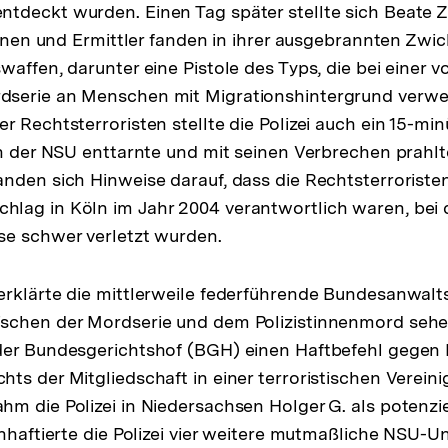
tdeckt wurden. Einen Tag später stellte sich Beate 
rinnen und Ermittler fanden in ihrer ausgebrannten Z
waffen, darunter eine Pistole des Typs, die bei einer 
serie an Menschen mit Migrationshintergrund verw
r Rechtsterroristen stellte die Polizei auch ein 15-mi
ch der NSU enttarnte und mit seinen Verbrechen prahlt
nden sich Hinweise darauf, dass die Rechtsterroriste
lag in Köln im Jahr 2004 verantwortlich waren, bei
se schwer verletzt wurden.
rklärte die mittlerweile federführende Bundesanwalts
schen der Mordserie und dem Polizistinnenmord sehe
der Bundesgerichtshof (BGH) einen Haftbefehl gegen
ts der Mitgliedschaft in einer terroristischen Verein
m die Polizei in Niedersachsen Holger G. als potenziel
inhaftierte die Polizei vier weitere mutmaßliche NSU-Un