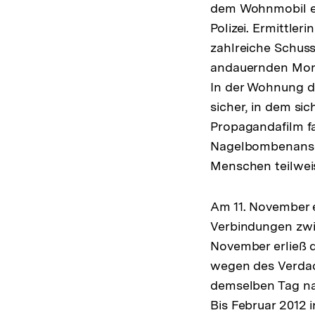
dem Wohnmobil en
Polizei. Ermittle
zahlreiche Schuss
andauernden Mord
In der Wohnung de
sicher, in dem si
Propagandafilm fa
Nagelbombenansch
Menschen teilwei
Am 11. November e
Verbindungen zwi
November erließ 
wegen des Verdach
demselben Tag nah
Bis Februar 2012 