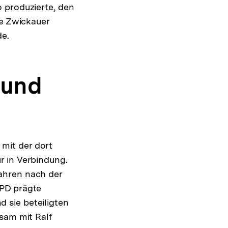
 produzierte, den
ie Zwickauer
de.
 und
mit der dort
r in Verbindung.
ahren nach der
NPD prägte
 sie beteiligten
sam mit Ralf