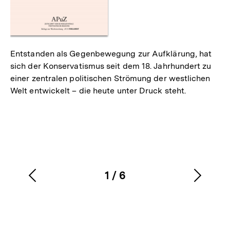
Entstanden als Gegenbewegung zur Aufklärung, hat
sich der Konservatismus seit dem 18. Jahrhundert zu
einer zentralen politischen Strömung der westlichen
Welt entwickelt – die heute unter Druck steht.
1
/
6
Vorherigen
Nächs
Karussellinhalt
von
Inhalt
Inhalt
anzeigen
anzei