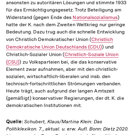
ansonsten zu autoritären Lösungen und stimmte 1933
für das Ermächtigungsgesetz. Trotz Beteiligung am
Widerstand (gegen Ende des
Interner
Nationalsozialismus
)
hatte der K. nach dem Zweiten Weltkrieg nur geringe
Link:
Bedeutung. Dazu trug auch die schnelle Entwicklung
von Christlich Demokratischer Union (
Interner
Christlich
Demokratische Union Deutschlands (CDU)
Link:
) und
Christlich-Sozialer Union (
Interner
Christlich-Soziale Union
(CSU)
) zu Volksparteien bei, die das konservative
Link:
Element zwar aufnahmen, aber mit den christlich-
sozialen, wirtschaftlich-liberalen und insb. den
technisch-fortschrittlichen Strömungen verbanden.
Heute trägt, auch aufgrund der langen Amtszeit
(gemäßigt) konservativer Regierungen, der dt. K. die
demokratischen Institutionen mit.
Quelle:
Schubert, Klaus/Martina Klein: Das
Politiklexikon. 7., aktual. u. erw. Aufl. Bonn: Dietz 2020.