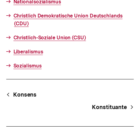
Nationalsozialismus
Christlich Demokratische Union Deutschlands
(CDU)
Christlich-Soziale Union (CSU)
Liberalismus
Sozialismus
Fussnoten
Begriffsnavigation
Content-
Konsens
Navigation
Konstituante