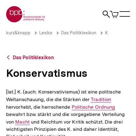
Direkt
Zur Startseite der bpb
zum
0
Artikel
Sho
Seiteninhalt
im
Naviga
Suche
springen
War
öffne
öffnen
öff
Pfadnavigation
Konservatismus
Brotkrümelnavigation
kurz&knapp
Lexika
Das Politiklexikon
K
|
bpb.de
Zurück
Das Politiklexikon
zur
Übersicht
Konservatismus
[lat.] K. (auch: Konservativismus) ist eine politische
Weltanschauung, die die Stärken der
Interner
Tradition
hervorhebt, die herrschende
Interner
Politische Ordnung
Link:
bewahrt bzw. stärkt und die vorgegebene Verteilung
Link:
von
Interner
Macht
und Reichtum vor Kritik schützt. Die drei
wichtigsten Prinzipien des K. sind daher Identität,
Link: