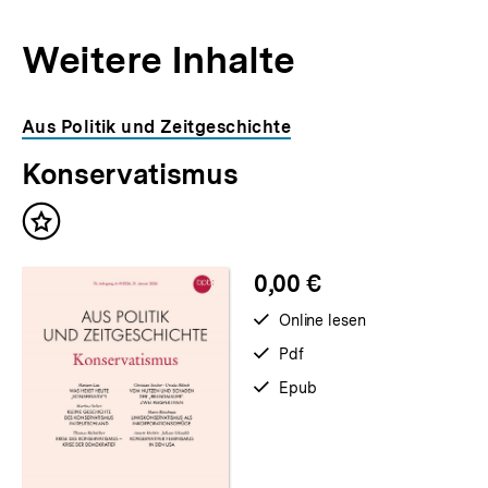
Weitere Inhalte
Inhaltskarousell
Inhaltskarussell
Aus Politik und Zeitgeschichte
für
überspringen
Konservatismus
weitere
Inhalte
Inhalt
merken
0,00 €
verfügbar
Online lesen
zum
verfügbar
Pdf
als
verfügbar
Epub
als