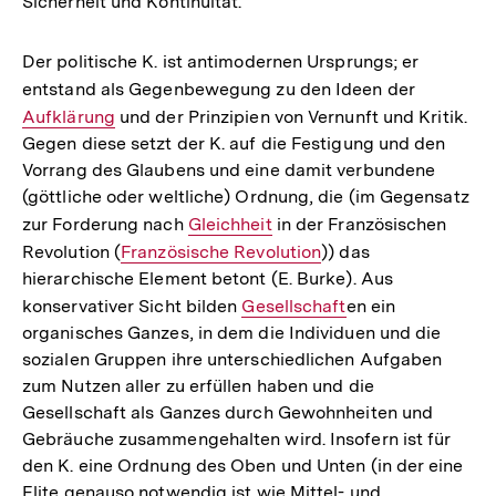
Sicherheit und Kontinuität.
Der politische K. ist antimodernen Ursprungs; er
entstand als Gegenbewegung zu den Ideen der
Interner
Aufklärung
und der Prinzipien von Vernunft und Kritik.
Link:
Gegen diese setzt der K. auf die Festigung und den
Vorrang des Glaubens und eine damit verbundene
(göttliche oder weltliche) Ordnung, die (im Gegensatz
zur Forderung nach
Interner
Gleichheit
in der Französischen
Revolution (
Interner
Französische Revolution
Link:
)) das
hierarchische Element betont (E. Burke). Aus
Link:
konservativer Sicht bilden
Interner
Gesellschaft
en ein
organisches Ganzes, in dem die Individuen und die
Link:
sozialen Gruppen ihre unterschiedlichen Aufgaben
zum Nutzen aller zu erfüllen haben und die
Gesellschaft als Ganzes durch Gewohnheiten und
Gebräuche zusammengehalten wird. Insofern ist für
den K. eine Ordnung des Oben und Unten (in der eine
Elite genauso notwendig ist wie Mittel- und