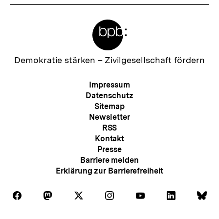
Meta-
Links
Zur
Demokratie stärken –
Zivilgesellschaft fördern
Startseite
der
Meta-
Impressum
bpb
Navigation
Datenschutz
Sitemap
Newsletter
RSS
Kontakt
Presse
Barriere melden
Erklärung zur Barrierefreiheit
Auf
Auf
Auf
Auf
Auf
Auf
Au
Folgen
Folgen
Folgen
Folgen
Folgen
Folgen
Fol
Facebook
Mastodon
X
Instagram
Youtube
LinkedIn
Bl
Sie
Sie
Sie
Sie
Sie
Sie
Sie
Zum