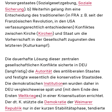
Vorsorgestaates (Sozialgesetzgebung,
Interner
Soziale
Sicherung
). b) Weiterhin gelang ihm eine
Link:
Entscheidung des traditionellen (in FRA z. B. seit der
Französischen Revolution, in den USA
verfassungsrechtlich entschiedenen) Konfliktes
zwischen Kirche (
Interner
Kirchen
) und Staat um die
Vorherrschaft in der Gesellschaft zugunsten des
Link:
letzteren (Kulturkampf).
Die dauerhafte Lösung dieser zentralen
gesellschaftlichen Konflikte sicherte in DEU
(langfristig) die
Interner
Autorität
des antiliberalen Staates
und festigte wesentlich die konservative Staatsidee.
Link:
Die demokratischen
Interner
Institution
en wurden daher in
DEU vergleichsweise spät und (mit dem Ende des
Link:
Ersten
Interner
Weltkrieg
es) in einer Krisensituation errichtet.
Der dt. K. stützte die
Link:
Interner
Demokratie
der
Interner
Weimarer
Republik
nur in der kurzen Stabilitätsphase, tendierte
Link:
Link: