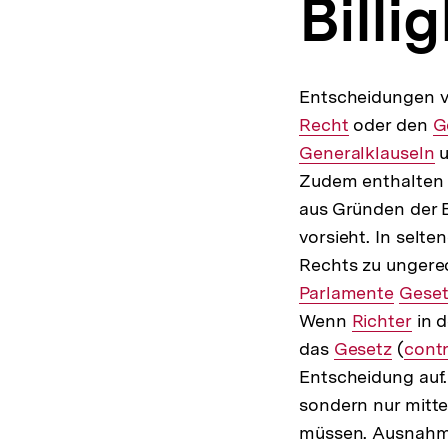
Billig
a
t
i
o
n
Entscheidungen 
Recht
oder den
I
G
Generalklauseln
Li
u
Zudem enthalten G
aus Gründen der B
vorsieht. In selt
Rechts zu ungere
Parlamente
Inter
Geset
Wenn
Interner
Richter
Link:
in d
das
Interner
Gesetz
Link:
(
Inter
cont
Entscheidung auf.
Link:
Link:
sondern nur mittel
müssen. Ausnahms