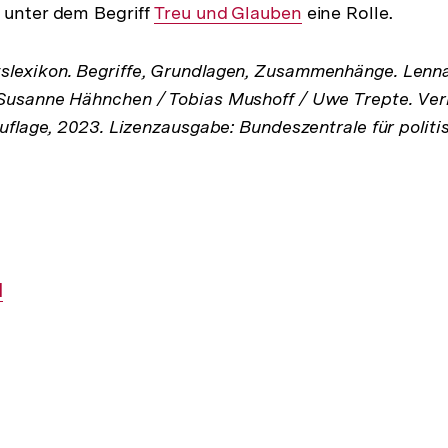
unter dem Begriff
Interner
Treu und Glauben
eine Rolle.
Link:
Link:
lexikon. Begriffe, Grundlagen, Zusammenhänge. Lenna
Susanne Hähnchen / Tobias Mushoff / Uwe Trepte. Verl
Auflage, 2023. Lizenzausgabe: Bundeszentrale für politi
l