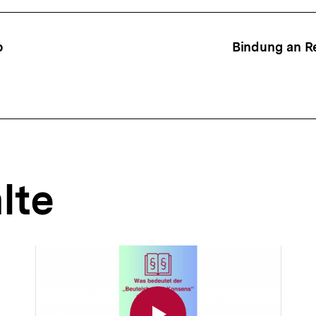
ffsnavigation
b
Bindung an R
lte