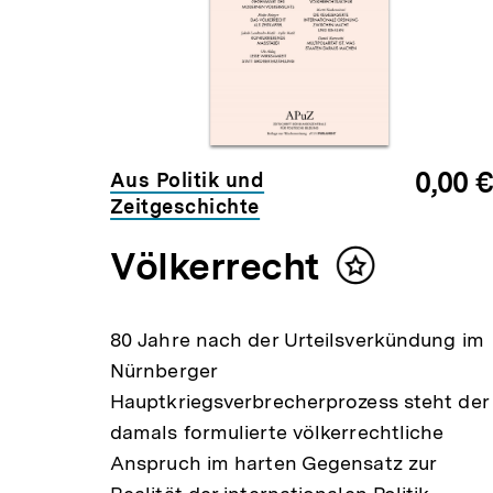
 Min.
0,00 €
Aus Politik und
n
Zeitgeschichte
Völkerrecht
t
Inhalt
en
merken
ge
80 Jahre nach der Urteilsverkündung im
Nürnberger
Hauptkriegsverbrecherprozess steht der
damals formulierte völkerrechtliche
Anspruch im harten Gegensatz zur