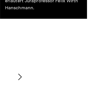
erläutert Juraprofessor Felix Wirth
Hanschmann.
Nächsten
Inhalt
anzeigen