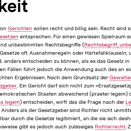
keit
von
Interner
Gerichten
sollen recht und billig sein. Recht sind 
nterner
esetzen
Link:
entsprechen. Für einen gewissen Spielraum so
nk:
nd unbestimmten Rechtsbegriffe (
Interner
Rechtsbegriff, unb
esetze oft Ausnahmeregeln oder Härtefallklauseln, u
Link:
. anders entscheiden zu können, als es das Gesetz in
enen Fällen führt jedoch die Anwendung auch des an s
chten Ergebnissen. Nach dem Grundsatz der
Interner
Gewalte
ner
zgeber
. Ein Gericht darf sich nicht zum »Ersatzgesetz
Link:
emokratischen Staaten abweichend (praeter legem) 
ner
ra legem
) entscheiden, wirft das die Frage nach der
In
Le
 Anders als der Gesetzgeber sind Richter nicht unmitt
Li
bar durch die Gesetze legitimiert, an die sie sich desh
weise gibt es jedoch auch zulässiges
Interner
Richterrecht
. 