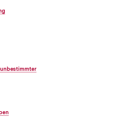
ng
, unbestimmter
uben