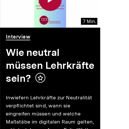
7 Min.
Video
Dauer
Interview
7
Min.
Wie neutral
müssen Lehrkräfte
sein?
Inhalt
merken
Inwiefern Lehrkräfte zur Neutralität
verpflichtet sind, wann sie
eingreifen müssen und welche
Maßstäbe im digitalen Raum gelten,