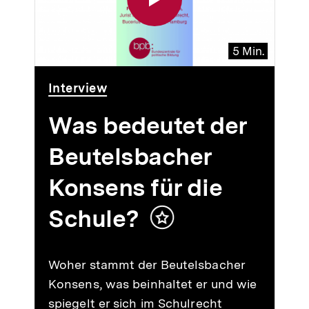
5 Min.
Video
Dauer
Interview
5
Min.
Was bedeutet der
Beutelsbacher
Konsens für die
Schule?
Inhalt
merken
Woher stammt der Beutelsbacher
Konsens, was beinhaltet er und wie
spiegelt er sich im Schulrecht