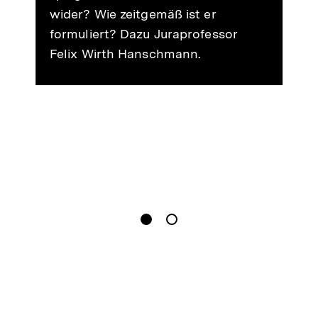
wider? Wie zeitgemäß ist er
formuliert? Dazu Juraprofessor
Felix Wirth Hanschmann.
gen
Springe zum Inhalt
1
(
Aktueller Inhalt
)
Springe zum Inhalt
2
n