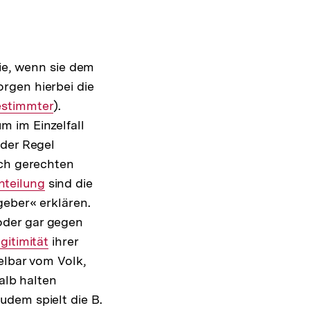
sie, wenn sie dem
Interner
rgen hierbei die
Interner
Link:
estimmter
).
Link:
m im Einzelfall
 der Regel
ich gerechten
nteilung
sind die
Interner
geber« erklären.
Link:
oder gar gegen
terner
gitimität
ihrer
elbar vom Volk,
nk:
alb halten
Zudem spielt die B.