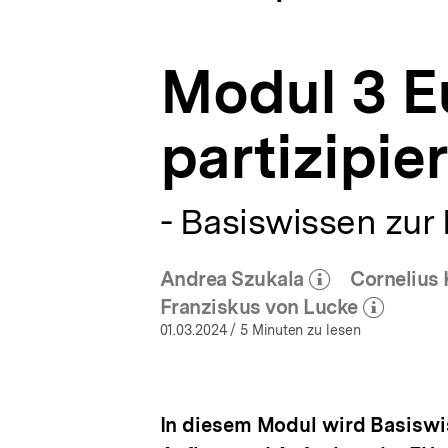
ab
a
ÖFFNEN
16!
t
|
i
Europawahl
Modul 3 E
o
2024
n
|
bpb.de
partizipier
- Basiswissen zur
Andrea Szukala
Cornelius
(Mehr zum Autor)
(
öffnen
Franziskus von Lucke
(Mehr zum Autor)
öffnen
01.03.2024
/ 5 Minuten zu lesen
In diesem Modul wird Basiswis