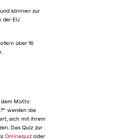
 und können zur
n der EU
ofern über 16
n.
 dem Motto
U?
“ werden die
rt, sich mit ihrem
en. Das Quiz zur
es
Interner
Onlinequiz
oder