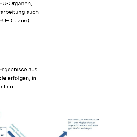
n EU-Organen,
arbeitung auch
n EU-Organe).
 Ergebnisse aus
le
erfolgen, in
ellen.