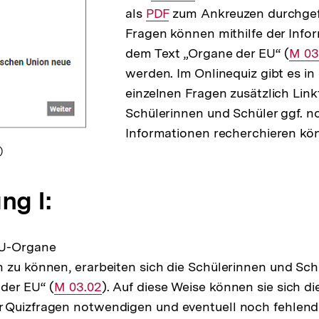
als
Interner
PDF
Link:
zum Ankreuzen durchgef
Fragen können mithilfe der Info
Link:
dem Text „Organe der EU“ (
Inter
M 03
werden. Im Onlinequiz gibt es in
Link:
einzelnen Fragen zusätzlich Linkt
Schülerinnen und Schüler ggf. n
Informationen recherchieren kö
)
ng I:
EU-Organe
 zu können, erarbeiten sich die Schülerinnen und Sch
der EU“ (
Interner
M 03.02
). Auf diese Weise können sie sich die
 Quizfragen notwendigen und eventuell noch fehlend
Link: