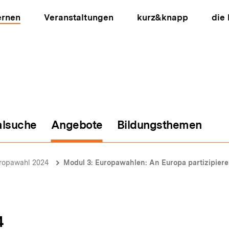
ernen
Veranstaltungen
kurz&knapp
die
alsuche
Angebote
Bildungsthemen
ion
ropawahl 2024
Modul 3: Europawahlen: An Europa partizipiere
4