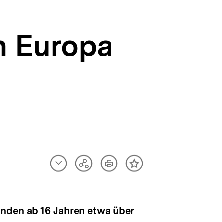
n Europa
Artikel
Artikel
Teilen
Inhalt
herunterladen
drucken
Optionen
merken
anzeigen
enden ab 16 Jahren etwa über