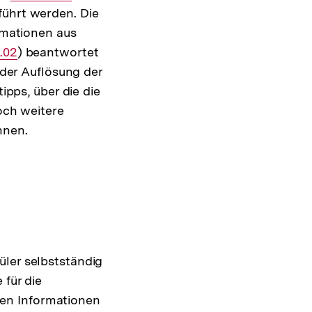
ührt werden. Die
Link:
rmationen aus
ner
.02
) beantwortet
 der Auflösung der
ipps, über die die
och weitere
nnen.
üler selbstständig
 für die
en Informationen