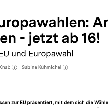
uropawahlen: A
en - jetzt ab 16!
 EU und Europawahl
 Knab
Sabine Kühmichel
Mehr zum Autor)
(Mehr zum Autor)
öffnen
öffnen
sen zur EU präsentiert, mit dem sich die Wähl