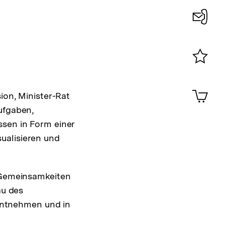
Konta
0
Merklist
ansehen
0
Artik
on, Minister-Rat
im
ufgaben,
Shop-
Warenko
sen in Form einer
ansehen
sualisieren und
 Gemeinsamkeiten
au des
entnehmen und in