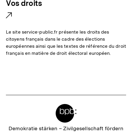
E
Vos droits
k
x
:
t
e
Le site service-public.fr présente les droits des
r
citoyens français dans le cadre des élections
européennes ainsi que les textes de référence du droit
n
français en matière de droit électoral européen.
e
r
L
i
n
k
Meta-
:
Links
Zur
Demokratie stärken –
Zivilgesellschaft fördern