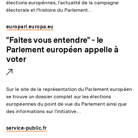
élections europénnes, l'actualité de la campagne
e
électorale et l'histoire du Parlement…
r
L
europarl.europa.eu
i
E
"Faites vous entendre" - le
n
x
Parlement européen appelle à
k
t
voter
:
e
r
n
Sur le site de la représentation du Parlement européen
e
se trouve un dossier complet sur les élections
européennes du point de vue du Parlement ainsi que
r
des informations sur l'initiative…
L
i
service-public.fr
n