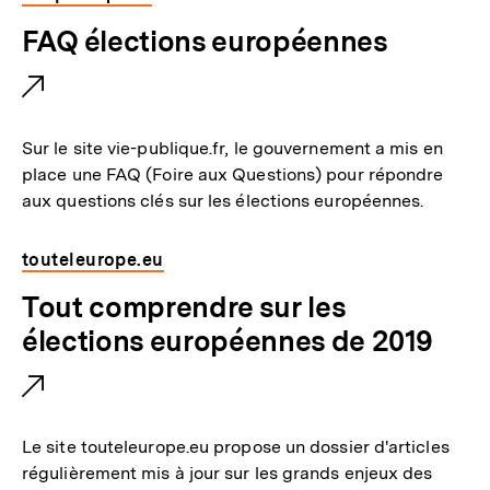
E
FAQ élections européennes
x
t
e
Sur le site vie-publique.fr, le gouvernement a mis en
r
place une FAQ (Foire aux Questions) pour répondre
aux questions clés sur les élections européennes.
n
e
touteleurope.eu
r
E
Tout comprendre sur les
L
x
élections européennes de 2019
i
t
n
e
k
r
:
Le site touteleurope.eu propose un dossier d'articles
n
régulièrement mis à jour sur les grands enjeux des