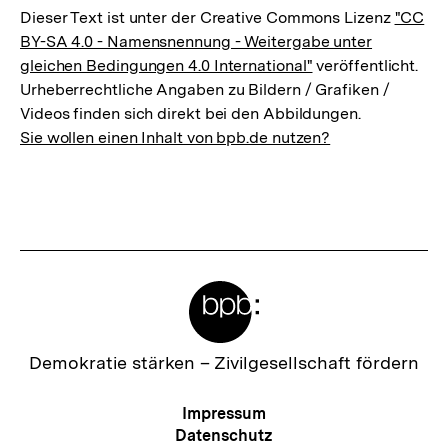
Dieser Text ist unter der Creative Commons Lizenz
"CC
BY-SA 4.0 - Namensnennung - Weitergabe unter
gleichen Bedingungen 4.0 International"
veröffentlicht.
Urheberrechtliche Angaben zu Bildern / Grafiken /
Videos finden sich direkt bei den Abbildungen.
Sie wollen einen Inhalt von bpb.de nutzen?
Meta-
Links
Zur
Demokratie stärken –
Zivilgesellschaft fördern
Startseite
der
Meta-
Impressum
bpb
Navigation
Datenschutz