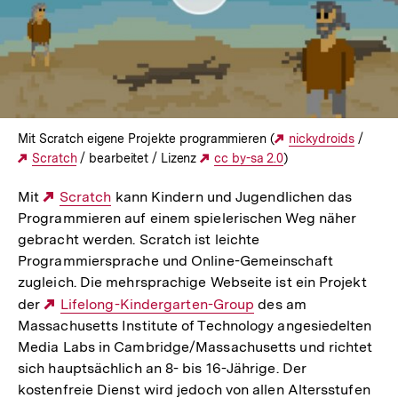
Mit Scratch eigene Projekte programmieren (
Externer
nickydroids
/
Externer
Scratch
/ bearbeitet / Lizenz
Externer
cc by-sa 2.0
)
Link:
Link:
Link:
Mit
Externer
Scratch
kann Kindern und Jugendlichen das
Programmieren auf einem spielerischen Weg näher
Link:
gebracht werden. Scratch ist leichte
Programmiersprache und Online-Gemeinschaft
zugleich. Die mehrsprachige Webseite ist ein Projekt
der
Externer
Lifelong-Kindergarten-Group
des am
Massachusetts Institute of Technology angesiedelten
Link:
Media Labs in Cambridge/Massachusetts und richtet
sich hauptsächlich an 8- bis 16-Jährige. Der
kostenfreie Dienst wird jedoch von allen Altersstufen