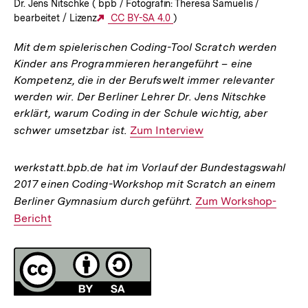
Dr. Jens Nitschke ( bpb / Fotografin: Theresa Samuelis /
bearbeitet / Lizenz
Externer
CC BY-SA 4.0
)
Link:
Mit dem spielerischen Coding-Tool Scratch werden
Kinder ans Programmieren herangeführt – eine
Kompetenz, die in der Berufswelt immer relevanter
werden wir. Der Berliner Lehrer Dr. Jens Nitschke
erklärt, warum Coding in der Schule wichtig, aber
schwer umsetzbar ist.
Interner
Zum Interview
Link:
werkstatt.bpb.de hat im Vorlauf der Bundestagswahl
2017 einen Coding-Workshop mit Scratch an einem
Berliner Gymnasium durch geführt.
Interner
Zum Workshop-
Bericht
Link:
Fussnoten
Lizenz