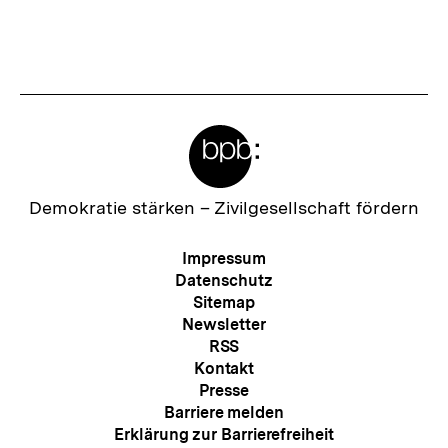
Fussnoten
Meta-
Links
Zur
Demokratie stärken –
Zivilgesellschaft fördern
Startseite
der
Meta-
Impressum
bpb
Navigation
Datenschutz
Sitemap
Newsletter
RSS
Kontakt
Presse
Barriere melden
Erklärung zur Barrierefreiheit