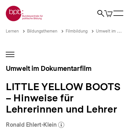
Direkt
Zur Startseite der bpb
zum
0
Artikel
Sho
Seiteninhalt
im
Naviga
Suche
springen
War
öffne
öffnen
öff
Pfadnavigation
LITTLE
Brotkrümelnavigation
Lernen
Bildungsthemen
Filmbildung
Umwelt im Dokumentarfilm
YELLOW
BOOTS
–
Hinweise
INHALTSNAVIGATION
für
ÖFFNEN
Lehrerinnen
Umwelt im Dokumentarfilm
und
Lehrer
|
LITTLE YELLOW BOOTS
Umwelt
im
– Hinweise für
Dokumentarfilm
|
Lehrerinnen und Lehrer
bpb.de
Ronald Ehlert-Klein
(Mehr zum Autor)