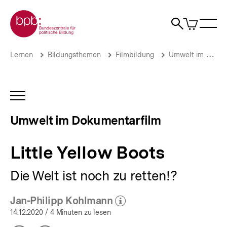
Direkt
Zur Startseite der bpb
zum
0
Artikel
Sho
Seiteninhalt
im
Naviga
Suche
springen
War
öffne
öffnen
öff
Pfadnavigation
Little
Brotkrümelnavigation
Lernen
Bildungsthemen
Filmbildung
Umwelt im Dokumentarfilm
Yellow
Boots
|
Umwelt
INHALTSNAVIGATION
im
ÖFFNEN
Dokumentarfilm
Umwelt im Dokumentarfilm
|
bpb.de
Little Yellow Boots
Die Welt ist noch zu retten!?
Jan-Philipp Kohlmann
(Mehr zum Autor)
öffnen
14.12.2020
/ 4 Minuten zu lesen