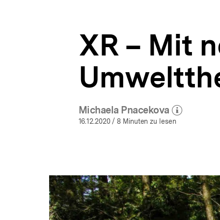
|
a
ÖFFNEN
Umwelt
t
im
i
Dokumentarfilm
XR – Mit 
o
|
n
bpb.de
Umweltth
Michaela Pnacekova
(Mehr zum Autor)
öffnen
16.12.2020
/ 8 Minuten zu lesen