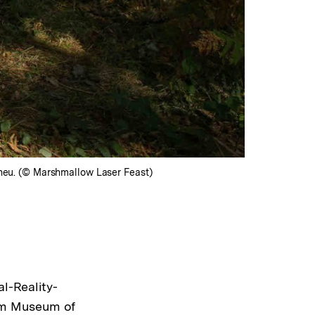
s neu. (© Marshmallow Laser Feast)
l-Reality-
om Museum of