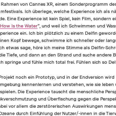
im Rahmen von Cannes XR, einem Sonderprogramm de
ilmfestivals. Ich überlege, welche Experience ich als n
. Eine Experience ist kein Spiel, kein Film, sondern ei
Externer
How Is the Water
”, und weil ich Schwimmen und Wass
xperience ein. Ich bin plötzlich zu einem Delfin gewor
Link:
einen Kopf bewege, schwimme ich schneller oder lang
ich etwas sage, höre ich meine Stimme als Delfin-Schre
die Tiefe, und dann an den Strand und suche andere
h springe und fühle mich total frei. Fühlen sich so Del
s Projekt noch ein Prototyp, und in der Endversion wi
ffumgebung kennenlernen und verstehen, wie sie leben
spielen. Die Experience tauscht die menschliche Persp
ikverschmutzung und Überfischung gegen die Perspekt
abei vor allem die zerstörerischen Auswirkungen men
Ozeane durch Einfühlung der Nutzer/-innen in die Tierw