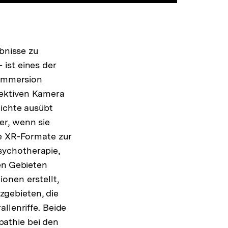
ebnisse zu
ist eines der
 Immersion
jektiven Kamera
hichte ausübt
er, wenn sie
ne XR-Formate zur
sychotherapie,
en Gebieten
onen erstellt,
gebieten, die
llenriffe. Beide
athie bei den