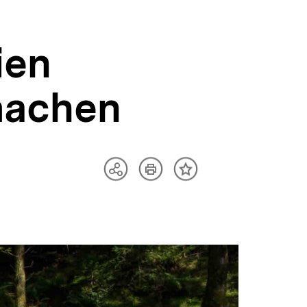
ien
machen
Artikel
Teilen
Inhalt
drucken
Optionen
merken
anzeigen