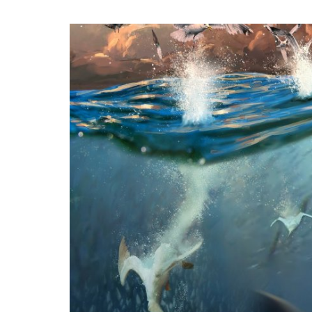
How
is
the
Water
-
Teaser