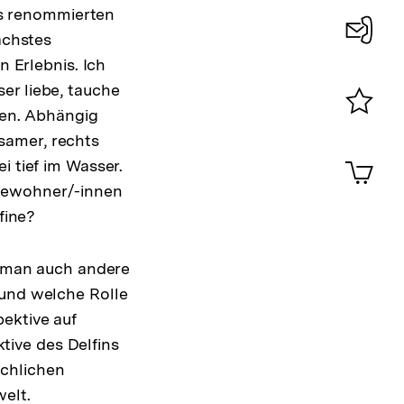
s renommierten
ächstes
Konta
n Erlebnis. Ich
0
er liebe, tauche
den. Abhängig
Merklist
samer, rechts
ansehen
0
Artik
i tief im Wasser.
im
 Bewohner/-innen
Shop-
fine?
Warenko
ansehen
rd man auch andere
 und welche Rolle
ektive auf
ive des Delfins
schlichen
elt.