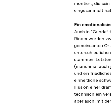
montiert, die sei
eingesammelt hat
Ein emotionalisie
Auch in "Gunda“ t
Rinder würden zw
gemeinsamen Ort l
unterschiedliche
stammen: Letztere
(manchmal auch j
und ein friedlic
einheitliche schw
Illusion einer dr
technisch ein ver
aber auch, mit d