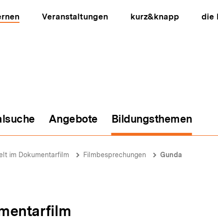
ernen
Veranstaltungen
kurz&knapp
die
alsuche
Angebote
Bildungsthemen
ion
lt im Dokumentarfilm
Filmbesprechungen
Gunda
mentarfilm