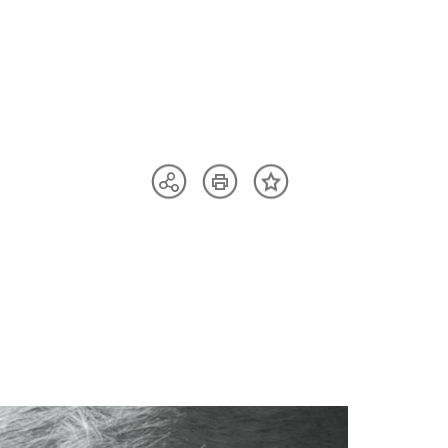
Artikel
Teilen
Inhalt
drucken
Optionen
merken
anzeigen