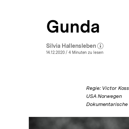
a
ÖFFNEN
t
i
Gunda
o
n
Silvia Hallensleben
(Mehr zum Autor)
öffnen
14.12.2020
/ 4 Minuten zu lesen
Regie: Victor Kos
USA Norwegen
Dokumentarische 