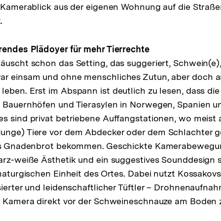
n Kamerablick aus der eigenen Wohnung auf die Straß
.
rendes Plädoyer für mehr Tierrechte
äuscht schon das Setting, das suggeriert, Schwein(e)
ar einsam und ohne menschliches Zutun, aber doch a
eben. Erst im Abspann ist deutlich zu lesen, dass die
n Bauernhöfen und Tierasylen in Norwegen, Spanien u
s sind privat betriebene Auffangstationen, wo meist 
unge) Tiere vor dem Abdecker oder dem Schlachter g
hes Gnadenbrot bekommen. Geschickte Kamerabewegun
arz-weiße Ästhetik und ein suggestives Sounddesign s
amaturgischen Einheit des Ortes. Dabei nutzt Kossakov
sierter und leidenschaftlicher Tüftler – Drohnenaufnah
er Kamera direkt vor der Schweineschnauze am Boden z