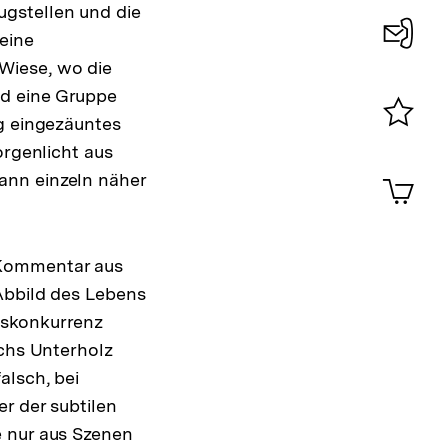
gstellen und die
eine
Wiese, wo die
Konta
nd eine Gruppe
0
ig eingezäuntes
Merklist
orgenlicht aus
ansehen
0
ann einzeln näher
Artik
im
Shop-
Warenko
ansehen
-Kommentar aus
Abbild des Lebens
nskonkurrenz
rchs Unterholz
alsch, bei
r der subtilen
e nur aus Szenen