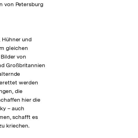
en von Petersburg
, Hühner und
m gleichen
 Bilder von
nd Großbritannien
alternde
erettet werden
gen, die
chaffen hier die
sky – auch
men, schafft es
u kriechen.