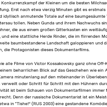
 Konkurrenzkampf der Kleinen um die besten Milchsau
ung. Erst nach etwa vierzig Minuten gibt es erstmals 
d idyllisch anmutende Totale auf eine baumgesäumte 
ttersau tollen. Neben Gunda und ihrem Nachwuchs si
hner, die aus einem großen Gitterkasten ein weitläuf
 und eine stattliche Herde Rinder, die im flirrenden M
e weite baumbestandene Landschaft galoppieren und d
, die Protagonisten dieses Dokumentarfilms.
e alle Filme von Victor Kossakowsky ganz ohne Off
seinem beharrlichen Blick auf das Geschehen wie ein 
 Kamera minutenlang auf den miteinander in Überlebe
 verweilt oder Schritt für Schritt mit den Hühnern du
ivität ist beim Schauen von Dokumentarfilmen immer f
recht. Denn der russische Dokumentarist ist ein Meiste
 etwa in "Tishe!“ (RUS 2003) eine gestandene Komödi