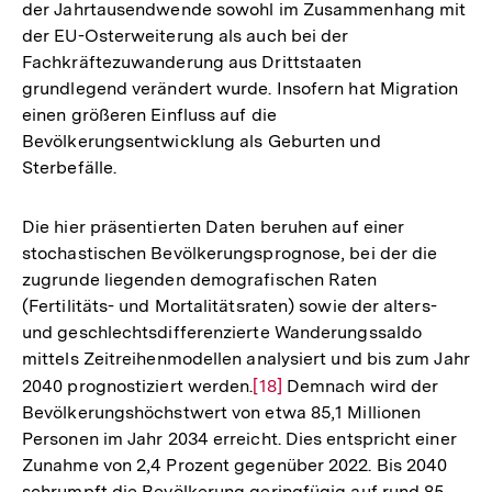
der Jahrtausendwende sowohl im Zusammenhang mit
der EU-Osterweiterung als auch bei der
Fachkräftezuwanderung aus Drittstaaten
grundlegend verändert wurde. Insofern hat Migration
einen größeren Einfluss auf die
Bevölkerungsentwicklung als Geburten und
Sterbefälle.
Die hier präsentierten Daten beruhen auf einer
stochastischen Bevölkerungsprognose, bei der die
zugrunde liegenden demografischen Raten
(Fertilitäts- und Mortalitätsraten) sowie der alters-
und geschlechtsdifferenzierte Wanderungssaldo
mittels Zeitreihenmodellen analysiert und bis zum Jahr
2040 prognostiziert werden.
Zur
[18]
Demnach wird der
Bevölkerungshöchstwert von etwa 85,1 Millionen
Auflösung
Personen im Jahr 2034 erreicht. Dies entspricht einer
der
Zunahme von 2,4 Prozent gegenüber 2022. Bis 2040
Fußnote
schrumpft die Bevölkerung geringfügig auf rund 85