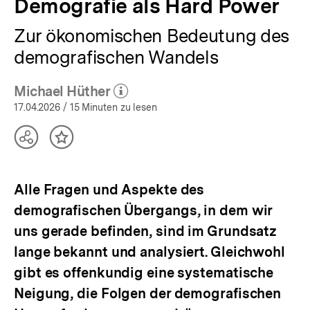
Demografie als Hard Power
Zur ökonomischen Bedeutung des
demografischen Wandels
Michael Hüther
(Mehr zum Autor)
öffnen
17.04.2026
/ 15 Minuten zu lesen
Teilen
Inhalt
Optionen
merken
anzeigen
Alle Fragen und Aspekte des
demografischen Übergangs, in dem wir
uns gerade befinden, sind im Grundsatz
lange bekannt und analysiert. Gleichwohl
gibt es offenkundig eine systematische
Neigung, die Folgen der demografischen