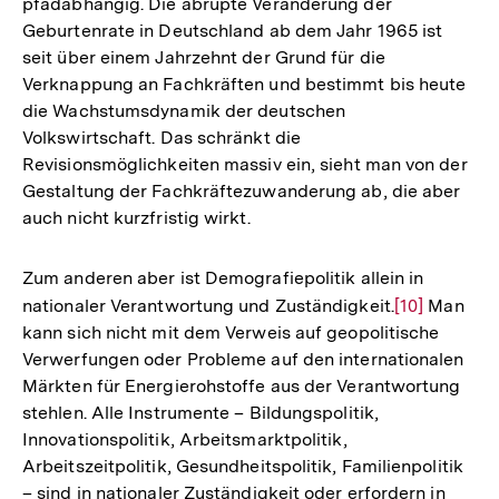
pfadabhängig. Die abrupte Veränderung der
Geburtenrate in Deutschland ab dem Jahr 1965 ist
seit über einem Jahrzehnt der Grund für die
Verknappung an Fachkräften und bestimmt bis heute
die Wachstumsdynamik der deutschen
Volkswirtschaft. Das schränkt die
Revisionsmöglichkeiten massiv ein, sieht man von der
Gestaltung der Fachkräftezuwanderung ab, die aber
auch nicht kurzfristig wirkt.
Zum anderen aber ist Demografiepolitik allein in
nationaler Verantwortung und Zuständigkeit.
Zur
[10]
Man
kann sich nicht mit dem Verweis auf geopolitische
Auflösung
Verwerfungen oder Probleme auf den internationalen
der
Märkten für Energierohstoffe aus der Verantwortung
Fußnote
stehlen. Alle Instrumente – Bildungspolitik,
Innovationspolitik, Arbeitsmarktpolitik,
Arbeitszeitpolitik, Gesundheitspolitik, Familienpolitik
– sind in nationaler Zuständigkeit oder erfordern in