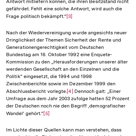
Antwort mitliefern können, die ihren Besitzstand nicht
gefährdet. Fehlt eine solche Antwort, wird auch die
Frage politisch bekämpft.“
Zur
[3]
Auflösung
der
Nach der Wiedervereinigung wurde angesichts neuer
Fußnote
Dringlichkeit der Themen Sicherheit der Rente und
Generationengerechtigkeit vom Deutschen
Bundestag am 16. Oktober 1992 eine Enquete-
Kommission zu den „Herausforderungen unserer älter
werdenden Gesellschaft an den Einzelnen und die
Politik“ eingesetzt, die 1994 und 1998
Zwischenberichte sowie im Dezember 1999 den
Abschlussbericht vorlegte.
Zur
[4]
Dennoch galt: „Einer
Umfrage aus dem Jahr 2003 zufolge hatten 52 Prozent
Auflösung
der Deutschen noch nie den Begriff ‚demografischer
der
Wandel‘ gehört.“
Zur
[5]
Fußnote
Auflösung
der
Im Lichte dieser Quellen kann man verstehen, dass