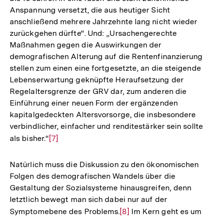
Anspannung versetzt, die aus heutiger Sicht
anschließend mehrere Jahrzehnte lang nicht wieder
zurückgehen dürfte“. Und: „Ursachengerechte
Maßnahmen gegen die Auswirkungen der
demografischen Alterung auf die Rentenfinanzierung
stellen zum einen eine fortgesetzte, an die steigende
Lebenserwartung geknüpfte Heraufsetzung der
Regelaltersgrenze der GRV dar, zum anderen die
Einführung einer neuen Form der ergänzenden
kapitalgedeckten Altersvorsorge, die insbesondere
verbindlicher, einfacher und renditestärker sein sollte
als bisher.“
Zur
[7]
Auflösung
der
Natürlich muss die Diskussion zu den ökonomischen
Fußnote
Folgen des demografischen Wandels über die
Gestaltung der Sozialsysteme hinausgreifen, denn
letztlich bewegt man sich dabei nur auf der
Symptomebene des Problems.
Zur
[8]
Im Kern geht es um