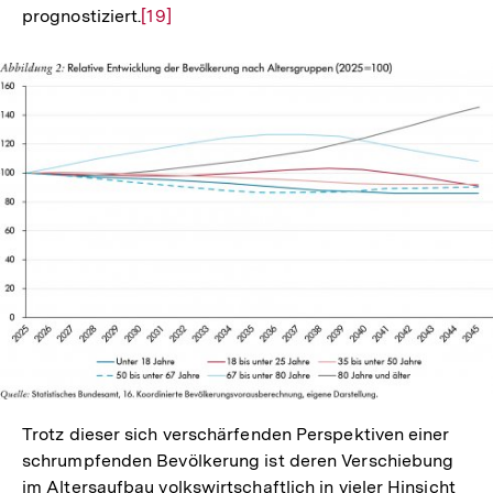
prognostiziert.
Zur
[19]
Auflösung
der
Fußnote
In
Lightbox
öffnen
Trotz dieser sich verschärfenden Perspektiven einer
schrumpfenden Bevölkerung ist deren Verschiebung
im Altersaufbau volkswirtschaftlich in vieler Hinsicht