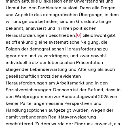
Fußnote
manch aktuelle Diskussion eher Unverständnis und
Unmut bei den Fachleuten auslöst. Denn alle Fragen
und Aspekte des demografischen Übergangs, in dem
wir uns gerade befinden, sind im Grundsatz lange
bekannt, analysiert und in ihren politischen
Herausforderungen beschrieben.
Zur
[6]
Gleichwohl gibt
es offenkundig eine systematische Neigung, die
Auflösung
Folgen der demografischen Herausforderung zu
der
ignorieren und zu verdrängen, und zwar sowohl
Fußnote
individuell trotz der lebensnahen Präsentation
steigender Lebenserwartung und Alterung als auch
gesellschaftlich trotz der evidenten
Herausforderungen am Arbeitsmarkt und in den
Sozialversicherungen. Dennoch ist der Befund, dass in
den Wahlprogrammen zur Bundestagswahl 2025 von
keiner Partei angemessene Perspektiven und
Handlungsoptionen aufgezeigt wurden, wegen der
damit verbundenen Realitätsverweigerung
erschütternd. Zudem wurde der Eindruck erweckt, als