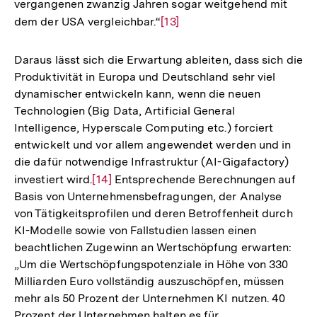
vergangenen zwanzig Jahren sogar weitgehend mit
dem der USA vergleichbar.“
Zur
[13]
Auflösung
der
Daraus lässt sich die Erwartung ableiten, dass sich die
Fußnote
Produktivität in Europa und Deutschland sehr viel
dynamischer entwickeln kann, wenn die neuen
Technologien (Big Data, Artificial General
Intelligence, Hyperscale Computing etc.) forciert
entwickelt und vor allem angewendet werden und in
die dafür notwendige Infrastruktur (AI-Gigafactory)
investiert wird.
Zur
[14]
Entsprechende Berechnungen auf
Basis von Unternehmensbefragungen, der Analyse
Auflösung
von Tätigkeitsprofilen und deren Betroffenheit durch
der
KI-Modelle sowie von Fallstudien lassen einen
Fußnote
beachtlichen Zugewinn an Wertschöpfung erwarten:
„Um die Wertschöpfungspotenziale in Höhe von 330
Milliarden Euro vollständig auszuschöpfen, müssen
mehr als 50 Prozent der Unternehmen KI nutzen. 40
Prozent der Unternehmen halten es für