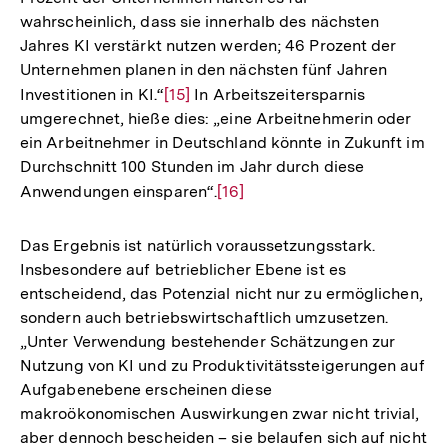
wahrscheinlich, dass sie innerhalb des nächsten
Jahres KI verstärkt nutzen werden; 46 Prozent der
Unternehmen planen in den nächsten fünf Jahren
Investitionen in KI.“
Zur
[15]
In Arbeitszeitersparnis
umgerechnet, hieße dies: „eine Arbeitnehmerin oder
Auflösung
ein Arbeitnehmer in Deutschland könnte in Zukunft im
der
Durchschnitt 100 Stunden im Jahr durch diese
Fußnote
Anwendungen einsparen“.
Zur
[16]
Auflösung
der
Das Ergebnis ist natürlich voraussetzungsstark.
Fußnote
Insbesondere auf betrieblicher Ebene ist es
entscheidend, das Potenzial nicht nur zu ermöglichen,
sondern auch betriebswirtschaftlich umzusetzen.
„Unter Verwendung bestehender Schätzungen zur
Nutzung von KI und zu Produktivitätssteigerungen auf
Aufgabenebene erscheinen diese
makroökonomischen Auswirkungen zwar nicht trivial,
aber dennoch bescheiden – sie belaufen sich auf nicht