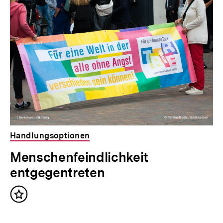
für
überspringen
weitere
Inhalte
Handlungsoptionen
Menschenfeindlichkeit
entgegentreten
Inhalt
merken