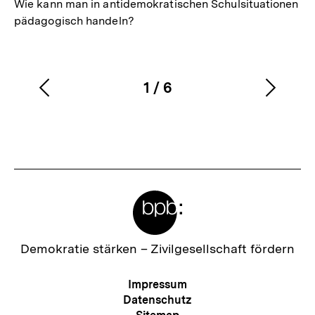
Wie kann man in antidemokratischen Schulsituationen
pädagogisch handeln?
1
/
6
Vorherigen
Nächs
Karussellinhalt
von
Inhalt
Inhalt
anzeigen
anzei
Meta-
Links
Zur
Demokratie stärken –
Zivilgesellschaft fördern
Startseite
der
Meta-
Impressum
bpb
Navigation
Datenschutz