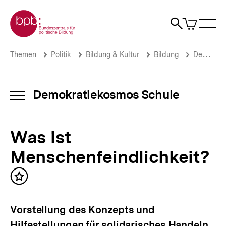
Direkt
Zur Startseite der bpb
zum
0
Artikel
Sho
Seiteninhalt
im
Naviga
Suche
springen
War
öffne
öffnen
öff
Pfadnavigation
Was
Brotkrümelnavigation
Themen
Politik
Bildung & Kultur
Bildung
Demokratiekosmos Schule
ist
Menschenfeindlichkeit?
|
Demokratiekosmos
Demokratiekosmos Schule
INHALTSNAVIGATION
Schule
ÖFFNEN
|
bpb.de
Was ist
Menschenfeindlichkeit?
Inhalt
merken
Vorstellung des Konzepts und
Hilfestellungen für solidarisches Handeln.