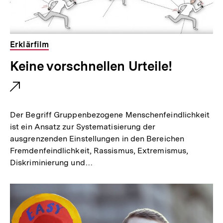
Erklärfilm
E
Keine vorschnellen Urteile!
x
t
e
Der Begriff Gruppenbezogene Menschenfeindlichkeit
r
ist ein Ansatz zur Systematisierung der
ausgrenzenden Einstellungen in den Bereichen
n
Fremdenfeindlichkeit, Rassismus, Extremismus,
e
Diskriminierung und…
r
L
i
n