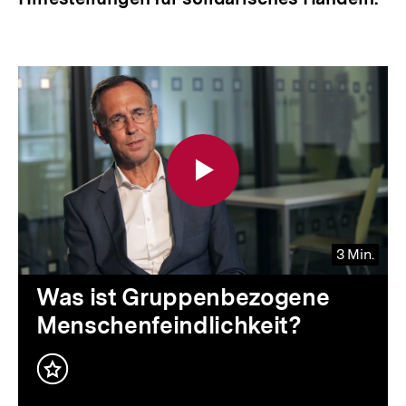
3 Min.
Video
Dauer
Was ist Gruppenbezogene
3
Menschenfeindlichkeit?
Min.
Inhalt
merken