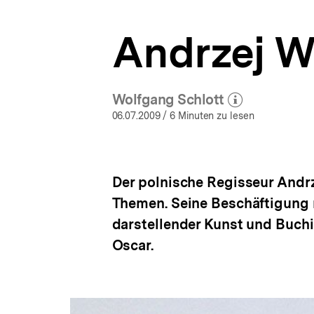
a
t
Andrzej W
i
o
n
Wolfgang Schlott
(Mehr zum Autor)
öffnen
06.07.2009
/ 6 Minuten zu lesen
Der polnische Regisseur Andrz
Themen. Seine Beschäftigung m
darstellender Kunst und Buchi
Oscar.