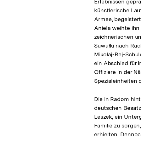
Erlebnissen gepr
künstlerische La
Armee, begeistert
Aniela weihte ihn 
zeichnerischen u
Suwałki nach Rad
Mikołaj-Rej-Schul
ein Abschied für
Offiziere in der 
Spezialeinheiten
Die in Radom hint
deutschen Besatzu
Leszek, ein Unte
Familie zu sorgen
erhielten. Dennoc