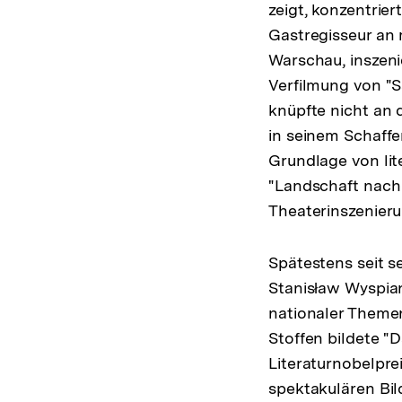
zeigt, konzentrie
Gastregisseur an
Warschau, inszeni
Verfilmung von "S
knüpfte nicht an 
in seinem Schaff
Grundlage von lit
"Landschaft nach 
Theaterinszenieru
Spätestens seit 
Stanisław Wyspiań
nationaler Themen
Stoffen bildete 
Literaturnobelpre
spektakulären Bil