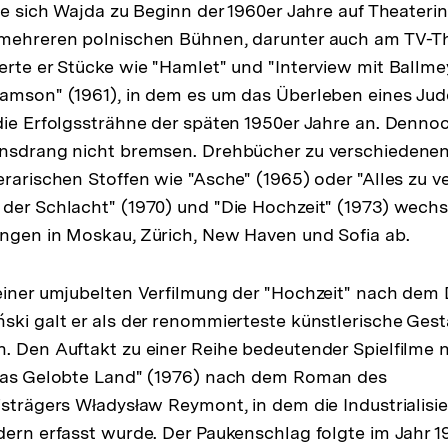
rte sich Wajda zu Beginn der 1960er Jahre auf Theateri
 mehreren polnischen Bühnen, darunter auch am TV-Th
erte er Stücke wie "Hamlet" und "Interview mit Ballme
amson" (1961), in dem es um das Überleben eines Jude
die Erfolgssträhne der späten 1950er Jahre an. Dennoc
ensdrang nicht bremsen. Drehbücher zu verschiedenen
erarischen Stoffen wie "Asche" (1965) oder "Alles zu v
der Schlacht" (1970) und "Die Hochzeit" (1973) wechs
ngen in Moskau, Zürich, New Haven und Sofia ab.
seiner umjubelten Verfilmung der "Hochzeit" nach dem
ski galt er als der renommierteste künstlerische Gest
. Den Auftakt zu einer Reihe bedeutender Spielfilme n
"Das Gelobte Land" (1976) nach dem Roman des
isträgers Władysław Reymont, in dem die Industrialisi
dern erfasst wurde. Der Paukenschlag folgte im Jahr 19