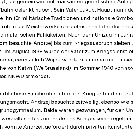
ägt, die gemeinsam mit markanten genetischen Anlag
ufbahn gelenkt haben. Sein Vater Jakub, Hauptmann d
e ihn für militärische Traditionen und nationale Symbo
früh in die Meisterwerke der polnischen Literatur ein 
nd malerischen Fähigkeiten. Nach dem Umzug im Jahr
om besuchte Andrzej bis zum Kriegsausbruch sieben J
e. Im August 1939 wurde der Vater zum Kriegsdienst e
 immer, denn Jakub Wajda wurde zusammen mit Tause
Nähe von Katyn (Weißrussland) im Sommer 1940 von so
 des NKWD ermordet.
erbliebene Familie überlebte den Krieg unter dem brut
ngsmacht. Andrzej besuchte zeitweilig, ebenso wie se
rgrundgymnasium. Beide waren gezwungen, für den Unt
, weshalb sie bis zum Ende des Krieges keine regelmä
h konnte Andrzej, gefördert durch privaten Kunstunter