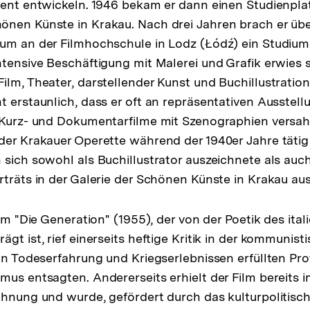
lent entwickeln. 1946 bekam er dann einen Studienpla
önen Künste in Krakau. Nach drei Jahren brach er üb
um an der Filmhochschule in Lodz (Łódź) ein Studium 
ntensive Beschäftigung mit Malerei und Grafik erwies s
ilm, Theater, darstellender Kunst und Buchillustratio
t erstaunlich, dass er oft an repräsentativen Ausstell
 Kurz- und Dokumentarfilme mit Szenographien versah,
der Krakauer Operette während der 1940er Jahre tätig
 sich sowohl als Buchillustrator auszeichnete als auc
rträts in der Galerie der Schönen Künste in Krakau aus
ilm "Die Generation" (1955), der von der Poetik des ita
gt ist, rief einerseits heftige Kritik in der kommunis
von Todeserfahrung und Kriegserlebnissen erfüllten Pr
mus entsagten. Andererseits erhielt der Film bereits im
chnung und wurde, gefördert durch das kulturpolitisch