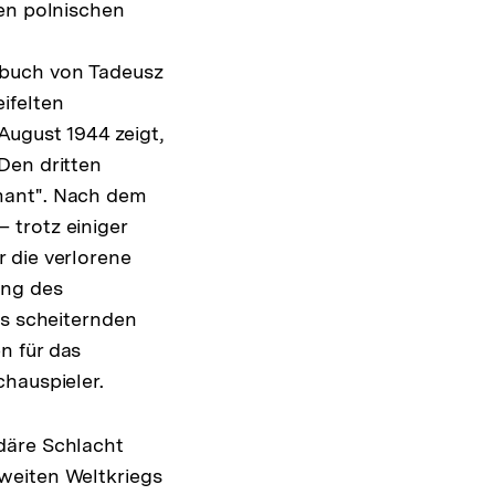
uen polnischen
hbuch von Tadeusz
ifelten
ugust 1944 zeigt,
Den dritten
mant". Nach dem
 trotz einiger
 die verlorene
ung des
es scheiternden
n für das
chauspieler.
däre Schlacht
weiten Weltkriegs