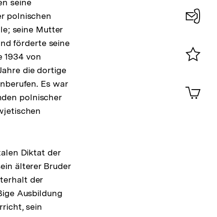
en seine
er polnischen
le; seine Mutter
Konta
und förderte seine
0
e 1934 von
ahre die dortige
Merklist
ansehen
inberufen. Es war
0
Artik
im
nden polnischer
Shop-
wjetischen
Warenko
ansehen
alen Diktat der
in älterer Bruder
erhalt der
ßige Ausbildung
richt, sein