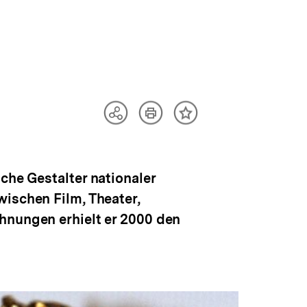
Artikel
Teilen
Inhalt
drucken
Optionen
merken
anzeigen
che Gestalter nationaler
wischen Film, Theater,
hnungen erhielt er 2000 den