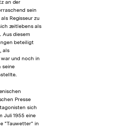
tz an der
erraschend sein
als Regisseur zu
ich zeitlebens als
n. Aus diesem
ungen beteiligt
 als
 war und noch in
h seine
stellte.
lienischen
tischen Presse
otagonisten sich
 Juli 1955 eine
e "Tauwetter" in