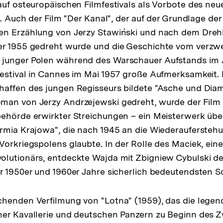
auf osteuropäischen Filmfestivals als Vorbote des ne
t. Auch der Film "Der Kanal", der auf der Grundlage der
en Erzählung von Jerzy Stawiński und nach dem Dre
er 1955 gedreht wurde und die Geschichte vom verzwe
junger Polen während des Warschauer Aufstands im A
estival in Cannes im Mai 1957 große Aufmerksamkeit. 
haffen des jungen Regisseurs bildete "Asche und Dia
an von Jerzy Andrzejewski gedreht, wurde der Film –
ehörde erwirkter Streichungen – ein Meisterwerk über
rmia Krajowa", die nach 1945 an die Wiederaufersteh
Vorkriegspolens glaubte. In der Rolle des Maciek, ein
lutionärs, entdeckte Wajda mit Zbigniew Cybulski de
r 1950er und 1960er Jahre sicherlich bedeutendsten S
henden Verfilmung von "Lotna" (1959), das die legen
er Kavallerie und deutschen Panzern zu Beginn des Z