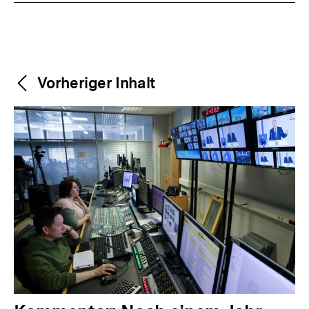
Weitere
Content-
Vorheriger Inhalt
Navigation
Inhalte