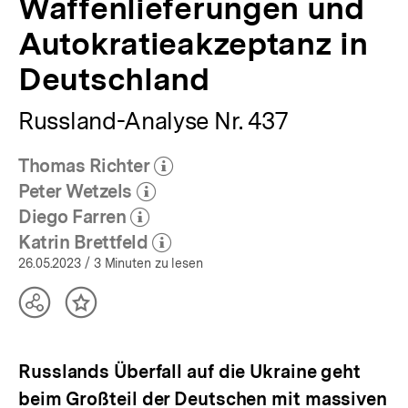
Waffenlieferungen und
Autokratieakzeptanz in
Deutschland
Russland-Analyse Nr. 437
Thomas Richter
(Mehr zum Autor)
öffnen
Peter Wetzels
(Mehr zum Autor)
öffnen
Diego Farren
(Mehr zum Autor)
öffnen
Katrin Brettfeld
(Mehr zum Autor)
öffnen
26.05.2023
/ 3 Minuten zu lesen
Teilen
Inhalt
Optionen
merken
anzeigen
Russlands Überfall auf die Ukraine geht
beim Großteil der Deutschen mit massiven