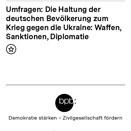
t
N
Umfragen: Die Haltung der
:
ä
deutschen Bevölkerung zum
c
Krieg gegen die Ukraine: Waffen,
h
Sanktionen, Diplomatie
s
Inhalt
t
merken
e
r
I
n
Meta-
h
Links
a
l
Zur
Demokratie stärken –
Zivilgesellschaft fördern
Startseite
t
der