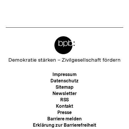
Meta-
Links
Zur
Demokratie stärken –
Zivilgesellschaft fördern
Startseite
der
Meta-
Impressum
bpb
Navigation
Datenschutz
Sitemap
Newsletter
RSS
Kontakt
Presse
Barriere melden
Erklärung zur Barrierefreiheit