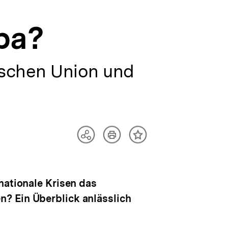
pa?
ischen Union und
Artikel
Teilen
Inhalt
drucken
Optionen
merken
anzeigen
nationale Krisen das
? Ein Überblick anlässlich