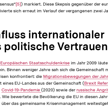
ssensus“
Auflösung
Zur
[5]
) markiert. Diese Skepsis gegenüber der e
sivierte sich erneut im Verlauf der vergangenen zwei J
der
Auflösung
Fußnote
der
Fußnote
fluss internationaler
 politische Vertrauen
r
Interner
Europäischen Staatsschuldenkrise
im Jahr 2009 läute
 ein. Binnen weniger Jahre sah sich die Gemeinschaft m
Link:
isen konfrontiert: die
Interner
Migrationsbewegungen der Jahr
tt eines EU-Landes aus der Gemeinschaft (
Link:
Interner
Brexit Ref
e
Interner
Covid-19-Pandemie
(2020) sowie der
Interner
russische Angrif
Link:
r
. Wie bewertete die Bevölkerung die EU in diesen Jahr
Link:
Link:
anz über das gemeinsame Krisenmanagement weitestgeh
flösung