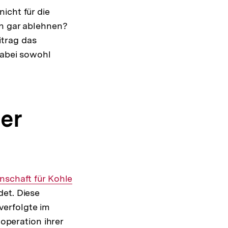
icht für die
en gar ablehnen?
itrag das
dabei sowohl
er
schaft für Kohle
det. Diese
verfolgte im
ooperation ihrer