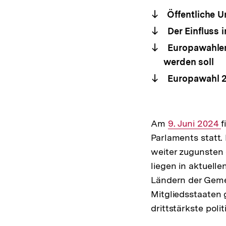
Öffentliche U
Der Einfluss i
Europawahlen:
werden soll
Europawahl 2
Am
Interner
9. Juni 2024
f
Parlaments statt.
Link:
weiter zugunsten 
liegen in aktuell
Ländern der Geme
Mitgliedsstaaten 
drittstärkste polit