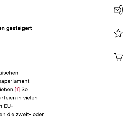
Konta
n gesteigert
0
Merklist
ansehen
0
Artik
im
Shop-
Warenko
päischen
ansehen
opaparlament
ieben.
Zur
[1]
So
rteien in vielen
Auflösung
n EU-
der
en die zweit- oder
Fußnote