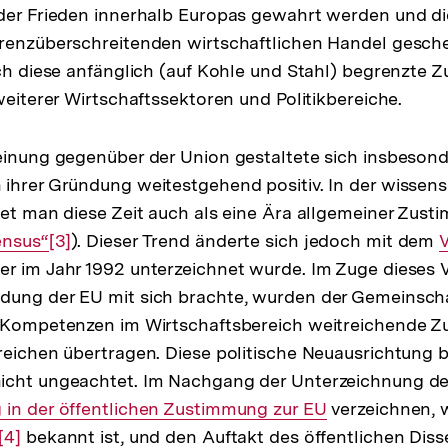
der Frieden innerhalb Europas gewahrt werden und die
renzüberschreitenden wirtschaftlichen Handel gesche
ich diese anfänglich (auf Kohle und Stahl) begrenzte
weiterer Wirtschaftssektoren und Politikbereiche.
einung gegenüber der Union gestaltete sich insbesond
ihrer Gründung weitestgehend positiv. In der wissens
net man diese Zeit auch als eine Ära allgemeiner Zust
ensus“
Zur
[3]
). Dieser Trend änderte sich jedoch mit dem
I
er im Jahr 1992 unterzeichnet wurde. Im Zuge dieses V
Auflösung
L
dung der EU mit sich brachte, wurden der Gemeinsch
der
 Kompetenzen im Wirtschaftsbereich weitreichende Zu
Fußnote
reichen übertragen. Diese politische Neuausrichtung b
icht ungeachtet. Im Nachgang der Unterzeichnung des
in der öffentlichen Zustimmung zur EU
verzeichnen, w
Zur
[4]
bekannt ist, und den Auftakt des öffentlichen Dis