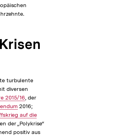
uropäischen
ahrzehnte.
 Krisen
te turbulente
it diversen
e 2015/16
, der
erendum
2016;
fskrieg auf die
en der „Polykrise“
Zur
end positiv aus
Auflösung