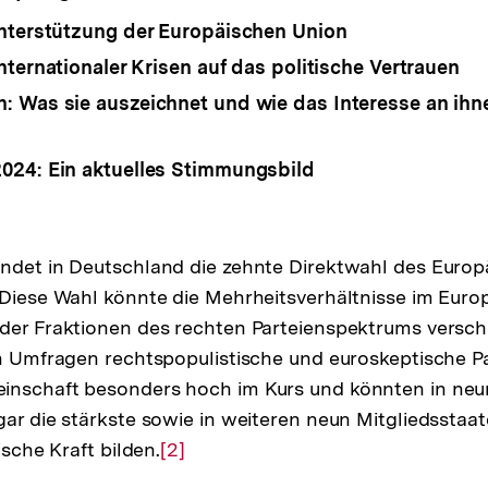
nterstützung der Europäischen Union
nternationaler Krisen auf das politische Vertrauen
 Was sie auszeichnet und wie das Interesse an ihne
024: Ein aktuelles Stimmungsbild
indet in Deutschland die zehnte Direktwahl des Euro
 Diese Wahl könnte die Mehrheitsverhältnisse im Eur
der Fraktionen des rechten Parteienspektrums versch
en Umfragen rechtspopulistische und euroskeptische Pa
inschaft besonders hoch im Kurs und könnten in neu
gar die stärkste sowie in weiteren neun Mitgliedsstaat
ische Kraft bilden.
Zur
[2]
Auflösung