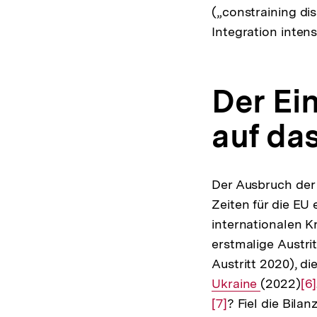
(„constraining di
Integration inten
Der Ein
auf das
Der Ausbruch de
Zeiten für die EU
internationalen Kr
erstmalige Austri
Austritt 2020), di
Ukraine
(2022)
Zu
[6]
[7]
? Fiel die Bil
Au