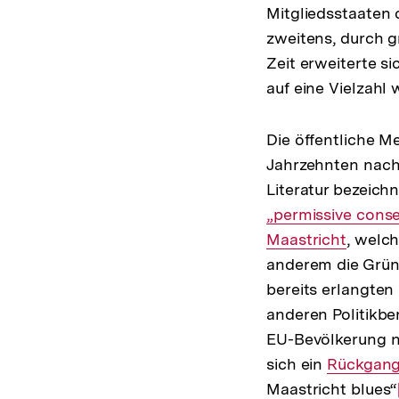
Mitgliedsstaaten 
zweitens, durch g
Zeit erweiterte s
auf eine Vielzahl 
Die öffentliche M
Jahrzehnten nach 
Literatur bezeich
„permissive cons
Maastricht
, welch
anderem die Grün
bereits erlangten
anderen Politikbe
EU-Bevölkerung n
sich ein
Interner
Rückgang 
Maastricht blues“
Link: