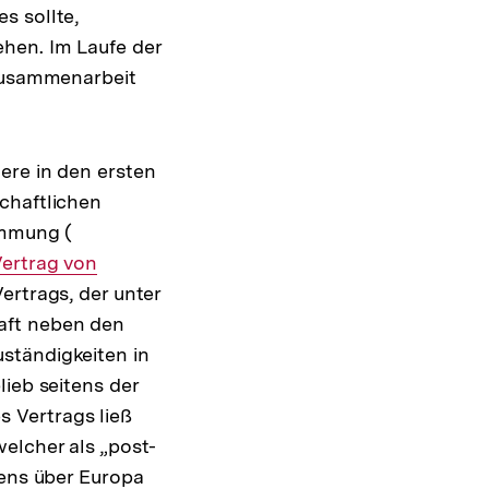
s sollte,
hen. Im Laufe der
 Zusammenarbeit
ere in den ersten
chaftlichen
immung (
Interner
nterner
Vertrag von
Link:
ertrags, der unter
ink:
aft neben den
ständigkeiten in
lieb seitens der
 Vertrags ließ
elcher als „post-
sens über Europa