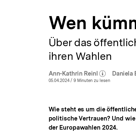
a
t
Wen kümm
i
o
n
Über das öffentli
ihren Wahlen
Ann-Kathrin Reinl
Daniela 
(Mehr zum Autor)
öffnen
05.04.2024
/ 9 Minuten zu lesen
Wie steht es um die öffentlic
politische Vertrauen? Und wie
der Europawahlen 2024.