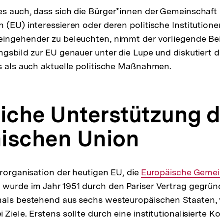
der
s auch, dass sich die Bürger*innen der Gemeinschaft n
Fußnote
 (EU) interessieren oder deren politische Institution
eingehender zu beleuchten, nimmt der vorliegende Be
ngsbild zur EU genauer unter die Lupe und diskutiert 
s als auch aktuelle politische Maßnahmen.
liche Unterstützung d
ischen Union
erorganisation der heutigen EU, die
Interner
Europäische Gemein
, wurde im Jahr 1951 durch den Pariser Vertrag gegrün
Link:
mals bestehend aus sechs westeuropäischen Staaten, 
Ziele. Erstens sollte durch eine institutionalisierte K