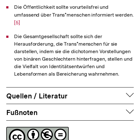
Die Öffentlichkeit sollte vorurteilsfrei und
umfassend über Trans*menschen informiert werden.
Zu
[5]
Au
de
Die Gesamtgesellschaft sollte sich der
Fu
Herausforderung, die Trans*menschen für sie
darstellen, indem sie die dichotomen Vorstellungen
von binären Geschlechtern hinterfragen, stellen und
die Vielfalt von Identitätsentwürfen und
Lebensformen als Bereicherung wahrnehmen.
auf
Quellen / Literatur
Fussnoten
auf
Fußnoten
Lizenz