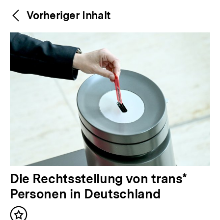
Weitere
Content-
Vorheriger Inhalt
Navigation
Inhalte
V
Die Rechtsstellung von trans*
o
Personen in Deutschland
r
Inhalt