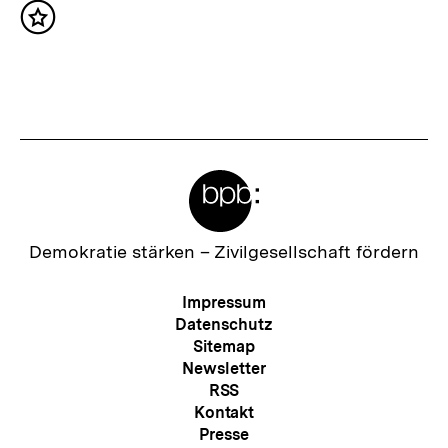
h
Inhalt
s
merken
t
e
r
I
Meta-
n
Links
h
a
Zur
Demokratie stärken –
Zivilgesellschaft fördern
Startseite
l
der
Meta-
Impressum
t
bpb
Navigation
Datenschutz
:
Sitemap
Newsletter
RSS
Kontakt
Presse