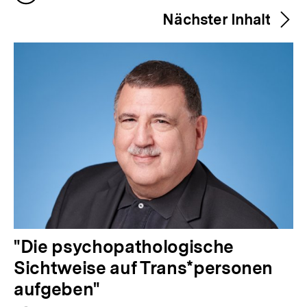
h
merken
Nächster Inhalt
e
r
i
g
e
r
I
n
h
a
l
N
"Die psychopathologische
t
ä
Sichtweise auf Trans*personen
:
c
aufgeben"