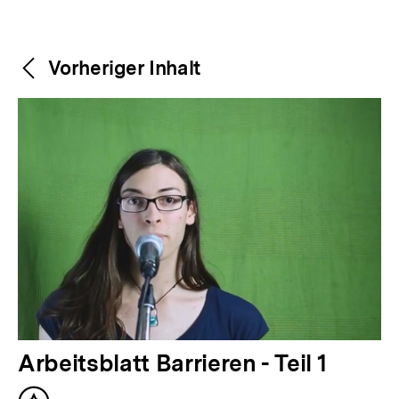
Weitere
Content-
Vorheriger Inhalt
Navigation
Inhalte
V
Arbeitsblatt Barrieren - Teil 1
o