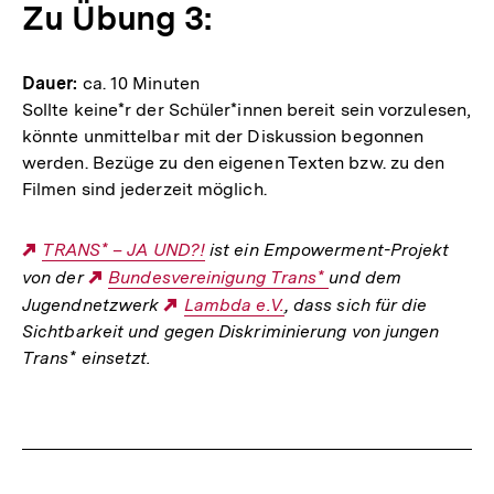
Zu Übung 3:
Dauer:
ca. 10 Minuten
Sollte keine*r der Schüler*innen bereit sein vorzulesen,
könnte unmittelbar mit der Diskussion begonnen
werden. Bezüge zu den eigenen Texten bzw. zu den
Filmen sind jederzeit möglich.
Externer
TRANS* – JA UND?!
ist ein Empowerment-Projekt
von der
Link:
Externer
Bundesvereinigung Trans*
und dem
Jugendnetzwerk
Link:
Externer
Lambda e.V.
, dass sich für die
Sichtbarkeit und gegen Diskriminierung von jungen
Link:
Trans* einsetzt.
Fussnoten