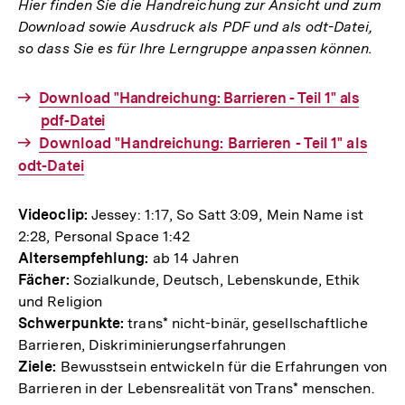
Hier finden Sie die Handreichung zur Ansicht und zum
Download sowie Ausdruck als PDF und als odt-Datei,
so dass Sie es für Ihre Lerngruppe anpassen können.
Interner
Download "Handreichung: Barrieren - Teil 1" als
Link:
pdf-Datei
Interner
Download "Handreichung: Barrieren - Teil 1" als
odt-Datei
Link:
Videoclip:
Jessey: 1:17, So Satt 3:09, Mein Name ist
2:28, Personal Space 1:42
Altersempfehlung:
ab 14 Jahren
Fächer:
Sozialkunde, Deutsch, Lebenskunde, Ethik
und Religion
Schwerpunkte:
trans* nicht-binär, gesellschaftliche
Barrieren, Diskriminierungserfahrungen
Ziele:
Bewusstsein entwickeln für die Erfahrungen von
Barrieren in der Lebensrealität von Trans* menschen.