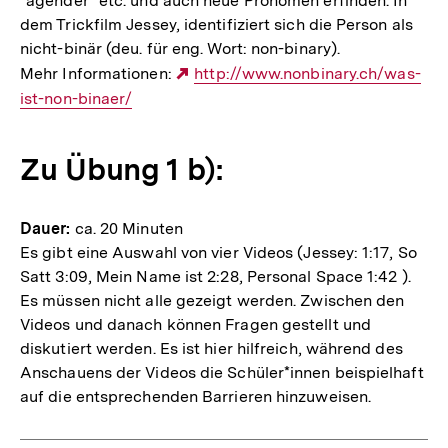
"agender" etc. und auch neue Pronomen erfinden. In
dem Trickfilm Jessey, identifiziert sich die Person als
nicht-binär (deu. für eng. Wort: non-binary).
Mehr Informationen:
Externer
http://www.nonbinary.ch/was-
ist-non-binaer/
Link:
Zu Übung 1 b):
Dauer:
ca. 20 Minuten
Es gibt eine Auswahl von vier Videos (Jessey: 1:17, So
Satt 3:09, Mein Name ist 2:28, Personal Space 1:42 ).
Es müssen nicht alle gezeigt werden. Zwischen den
Videos und danach können Fragen gestellt und
diskutiert werden. Es ist hier hilfreich, während des
Anschauens der Videos die Schüler*innen beispielhaft
auf die entsprechenden Barrieren hinzuweisen.