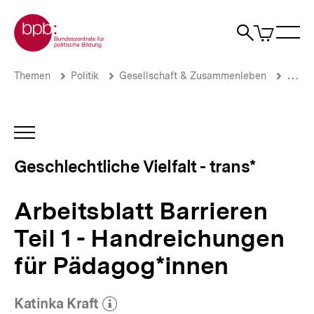
Direkt
Zur Startseite der bpb
zum
0
Artikel
Sho
Seiteninhalt
im
Naviga
Suche
springen
War
öffne
öffnen
öff
Pfadnavigation
Arbeitsblatt
Brotkrümelnavigation
Themen
Politik
Gesellschaft & Zusammenleben
Gende
Barrieren
Teil
1
-
INHALTSNAVIGATION
Handreichungen
ÖFFNEN
für
Geschlechtliche Vielfalt - trans*
Pädagog*innen
|
Geschlechtliche
Arbeitsblatt Barrieren
Vielfalt
-
Teil 1 - Handreichungen
trans*
|
für Pädagog*innen
bpb.de
Katinka Kraft
(Mehr zum Autor)