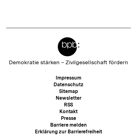
:
h
s
t
e
Meta-
r
Links
I
n
Zur
Demokratie stärken –
Zivilgesellschaft fördern
Startseite
h
der
Meta-
Impressum
a
bpb
Navigation
Datenschutz
l
Sitemap
Newsletter
t
RSS
:
Kontakt
Presse
Barriere melden
Erklärung zur Barrierefreiheit