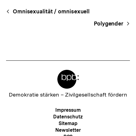
Fussnoten
Begriffsnavigation
Content-
Omnisexualität / omnisexuell
Navigation
Polygender
Meta-
Links
Zur
Demokratie stärken –
Zivilgesellschaft fördern
Startseite
der
Meta-
Impressum
bpb
Navigation
Datenschutz
Sitemap
Newsletter