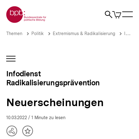
Direkt
Zur Startseite der bpb
zum
0
Artikel
Sho
Seiteninhalt
im
Naviga
Suche
springen
War
öffne
öffnen
öff
Pfadnavigation
Neuerscheinungen
Brotkrümelnavigation
Themen
Politik
Extremismus & Radikalisierung
Infodienst Radikalisierungsprävention
|
Infodienst
Radikalisierungsprävention
|
INHALTSNAVIGATION
bpb.de
ÖFFNEN
Infodienst
Radikalisierungsprävention
Neuerscheinungen
10.03.2022
/ 1 Minute zu lesen
Teilen
Inhalt