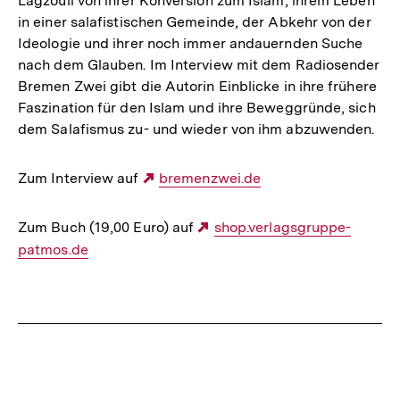
Lagzouli von ihrer Konversion zum Islam, ihrem Leben
in einer salafistischen Gemeinde, der Abkehr von der
Ideologie und ihrer noch immer andauernden Suche
nach dem Glauben. Im Interview mit dem Radiosender
Bremen Zwei gibt die Autorin Einblicke in ihre frühere
Faszination für den Islam und ihre Beweggründe, sich
dem Salafismus zu- und wieder von ihm abzuwenden.
Zum Interview auf
Externer
bremenzwei.de
Link:
Zum Buch (19,00 Euro) auf
Externer
shop.verlagsgruppe-
patmos.de
Link:
Fussnoten