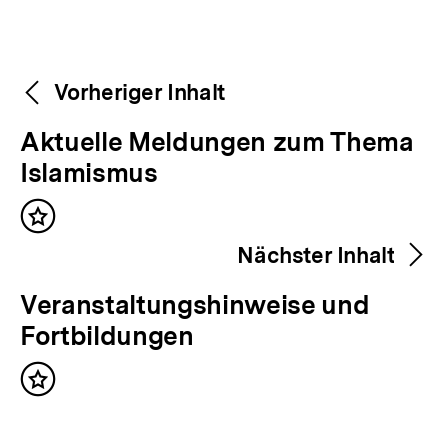
Weitere
Content-
Vorheriger Inhalt
Navigation
Inhalte
V
Aktuelle Meldungen zum Thema
o
Islamismus
r
Inhalt
h
merken
Nächster Inhalt
e
r
N
Veranstaltungshinweise und
i
ä
Fortbildungen
g
c
e
Inhalt
h
merken
r
s