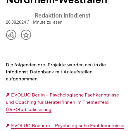
Redaktion Infodienst
20.08.2024
/ 1 Minute zu lesen
Teilen
Inhalt
Optionen
merken
anzeigen
Die folgenden drei Projekte wurden neu in die
Infodienst-Datenbank mit Anlaufstellen
aufgenommen:
Externer
EVOLUO Berlin – Psychologische Fachkenntnisse
und Coaching für Berater*innen im Themenfeld
Link:
(De-)Radikalisierung
Externer
EVOLUO Bochum – Psychologische Fachkenntnisse