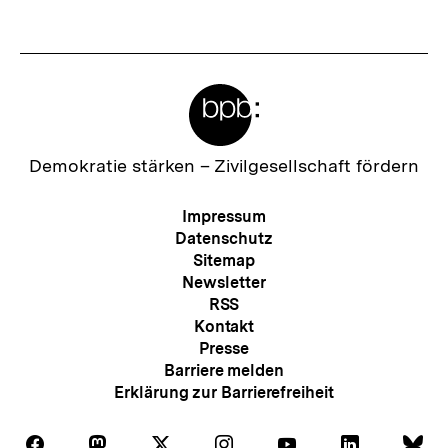
I
t
n
e
h
r
a
Meta-
I
l
Links
n
t
h
Zur
Demokratie stärken –
Zivilgesellschaft fördern
:
Startseite
a
der
Meta-
Impressum
l
bpb
Navigation
Datenschutz
t
Sitemap
Newsletter
:
RSS
Kontakt
Presse
Barriere melden
Erklärung zur Barrierefreiheit
Auf
Auf
Auf
Auf
Auf
Auf
Au