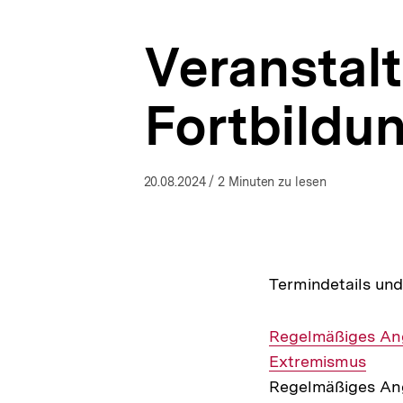
a
t
Veranstal
i
o
n
Fortbildu
20.08.2024
/ 2 Minuten zu lesen
Termindetails und
Interner
Regelmäßiges Ange
Link:
Extremismus
Regelmäßiges An