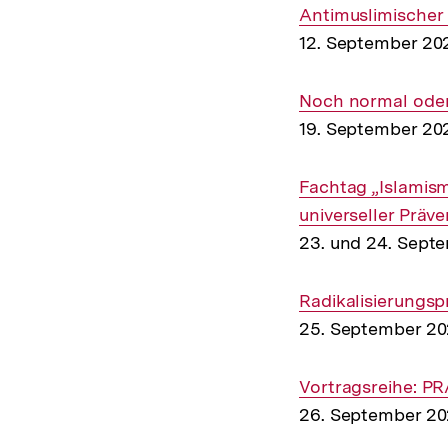
Interner
Antimuslimischer
Link:
12. September 20
Interner
Noch normal oder 
Link:
19. September 20
Interner
Fachtag „Islamism
Link:
universeller Präve
23. und 24. Sept
Interner
Radikalisierungsp
Link:
25. September 2
Interner
Vortragsreihe: 
Link:
26. September 2