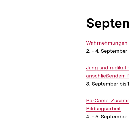
Septe
Interner
Wahrnehmungen un
Link:
2. - 4. September
Interner
Jung und radikal -
Link:
anschließendem 
3. September bis
Interner
BarCamp: Zusamme
Link:
Bildungsarbeit
4. - 5. September