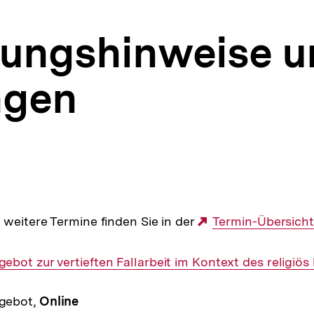
tungshinweise 
ngen
 weitere Termine finden Sie in der
Externer
Termin-Übersicht
Link:
bot zur vertieften Fallarbeit im Kontext des religiö
gebot,
Online