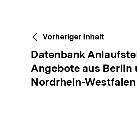
Content-
Weitere
Vorheriger Inhalt
Navigation
V
Datenbank Anlaufste
Inhalte
o
Angebote aus Berlin
r
Nordrhein-Westfale
h
e
r