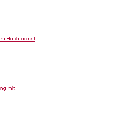
Warenko
ansehen
n im Hochformat
ung mit