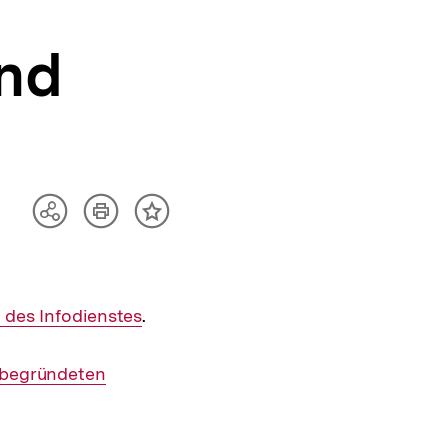
und
Artikel
Teilen
Inhalt
drucken
Optionen
merken
anzeigen
 des Infodienstes
.
s begründeten