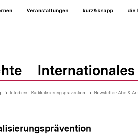
ernen
Veranstaltungen
kurz&knapp
die
hte
Internationales
ion
g
Infodienst Radikalisierungsprävention
Newsletter: Abo & Ar
alisierungsprävention