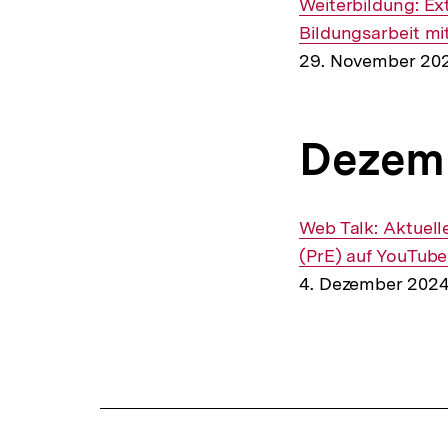
Interner
Weiterbildung: E
Link:
Bildungsarbeit m
29. November 202
Dezem
Interner
Web Talk: Aktuell
Link:
(PrE) auf YouTube
4. Dezember 202
Fussnoten