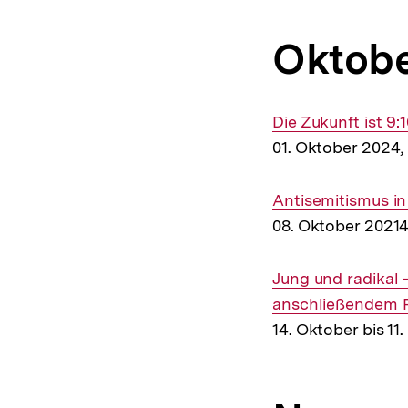
Oktobe
Interner
Die Zukunft ist 9
Link:
01. Oktober 2024
Interner
Antisemitismus in
Link:
08. Oktober 2021
Interner
Jung und radikal -
Link:
anschließendem 
14. Oktober bis 1