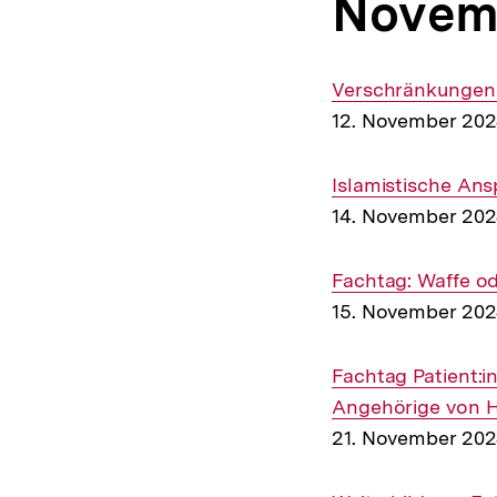
Novem
Interner
Verschränkungen
Link:
12. November 20
Interner
Islamistische An
Link:
14. November 20
Interner
Fachtag: Waffe o
Link:
15. November 20
Interner
Fachtag Patient:i
Link:
Angehörige von H
21. November 20