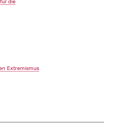
ür die
eten Extremismus