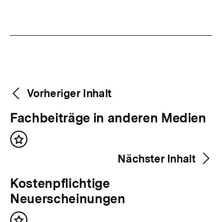
Link:
Fussnoten
Weitere
Content-
Vorheriger Inhalt
Navigation
Inhalte
V
Fachbeiträge in anderen Medien
o
Inhalt
r
merken
Nächster Inhalt
h
e
N
Kostenpflichtige
r
ä
Neuerscheinungen
i
c