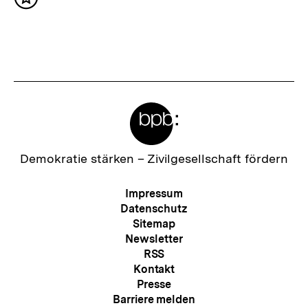
g
Inhalt
h
merken
e
s
r
t
I
e
n
r
h
Meta-
I
a
Links
n
l
h
Zur
Demokratie stärken –
Zivilgesellschaft fördern
t
Startseite
a
der
:
Meta-
Impressum
l
bpb
Navigation
Datenschutz
t
Sitemap
Newsletter
:
RSS
Kontakt
Presse
Barriere melden