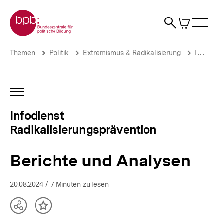
Direkt
Zur Startseite der bpb
zum
0
Artikel
Sho
Seiteninhalt
im
Naviga
Suche
springen
War
öffne
öffnen
öff
Pfadnavigation
Berichte
Brotkrümelnavigation
Themen
Politik
Extremismus & Radikalisierung
Infodienst Radikalisierungsprävention
und
Analysen
|
Infodienst
INHALTSNAVIGATION
Radikalisierungsprävention
ÖFFNEN
|
Infodienst
bpb.de
Radikalisierungsprävention
Berichte und Analysen
20.08.2024
/ 7 Minuten zu lesen
Teilen
Inhalt