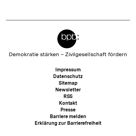
anzeigen
anzei
Meta-
Links
Zur
Demokratie stärken –
Zivilgesellschaft fördern
Startseite
der
Meta-
Impressum
bpb
Navigation
Datenschutz
Sitemap
Newsletter
RSS
Kontakt
Presse
Barriere melden
Erklärung zur Barrierefreiheit