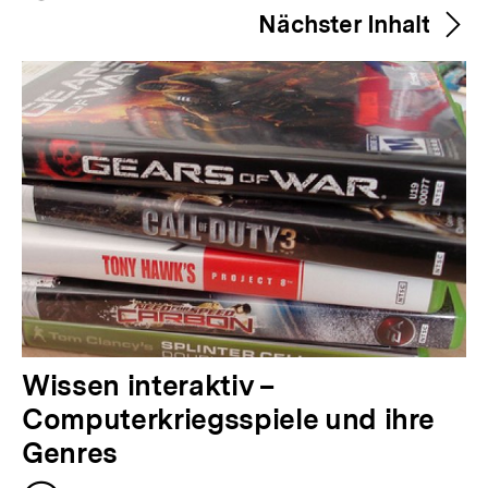
h
merken
Nächster Inhalt
e
r
i
g
e
r
I
n
h
a
l
N
Wissen interaktiv –
t
ä
Computerkriegsspiele und ihre
:
c
Genres
h