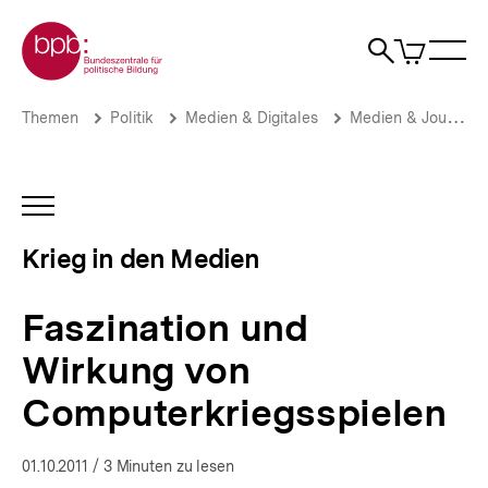
Direkt
Zur Startseite der bpb
zum
0
Artikel
Sho
Seiteninhalt
im
Naviga
Suche
springen
War
öffne
öffnen
öff
Pfadnavigation
Faszination
Brotkrümelnavigation
Themen
Politik
Medien & Digitales
Medien & Journalismus
und
Wirkung
von
Computerkriegsspielen
INHALTSNAVIGATION
|
ÖFFNEN
Krieg
Krieg in den Medien
in
den
Medien
Faszination und
|
bpb.de
Wirkung von
Computerkriegsspielen
01.10.2011
/ 3 Minuten zu lesen