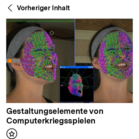
Weitere
Content-
Vorheriger Inhalt
Navigation
Inhalte
V
Gestaltungselemente von
o
Computerkriegsspielen
r
Inhalt