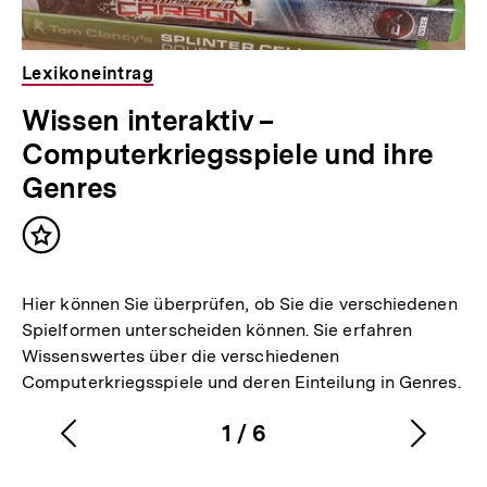
Lexikoneintrag
Wissen interaktiv –
Computerkriegsspiele und ihre
Genres
Inhalt
merken
Hier können Sie überprüfen, ob Sie die verschiedenen
Spielformen unterscheiden können. Sie erfahren
Wissenswertes über die verschiedenen
Computerkriegsspiele und deren Einteilung in Genres.
1
/
6
Vorherigen
Nächs
Karussellinhalt
von
Inhalt
Inhalt