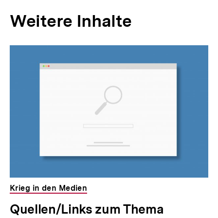
Weitere Inhalte
Inhaltskarousell
Inhaltskarussell
für
überspringen
weitere
Inhalte
Krieg in den Medien
Quellen/Links zum Thema