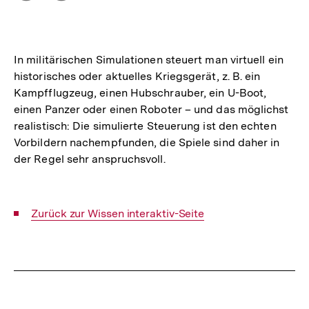
Optionen
merken
anzeigen
In militärischen Simulationen steuert man virtuell ein
historisches oder aktuelles Kriegsgerät, z. B. ein
Kampfflugzeug, einen Hubschrauber, ein U-Boot,
einen Panzer oder einen Roboter – und das möglichst
realistisch: Die simulierte Steuerung ist den echten
Vorbildern nachempfunden, die Spiele sind daher in
der Regel sehr anspruchsvoll.
Interner
Zurück zur Wissen interaktiv-Seite
Link:
Fussnoten