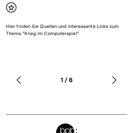
Inhalt
merken
Hier finden Sie Quellen und interessante Links zum
Thema "Krieg im Computerspiel".
1
/
6
Vorherigen
Nächs
Karussellinhalt
von
Inhalt
Inhalt
anzeigen
anzei
Meta-