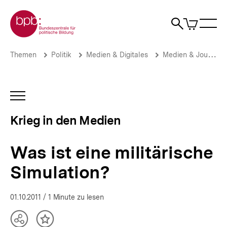
Direkt
Zur Startseite der bpb
zum
0
Artikel
Sho
Seiteninhalt
im
Naviga
Suche
springen
War
öffne
öffnen
öff
Pfadnavigation
Was
Brotkrümelnavigation
Themen
Politik
Medien & Digitales
Medien & Journalismus
ist
eine
militärische
Simulation?
INHALTSNAVIGATION
|
ÖFFNEN
Krieg
Krieg in den Medien
in
den
Medien
Was ist eine militärische
|
bpb.de
Simulation?
01.10.2011
/ 1 Minute zu lesen
Teilen
Inhalt