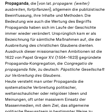
Propaganda
, die [von lat.
propagare
:
(weiter)
ausbreiten
,
fortpflanzen
]; allgemein die publizistische
Beeinflussung, ihre Inhalte und Methoden. Die
Bedeutung wie auch die Wertung des Begriffs
Propaganda haben sich im Laufe der Geschichte
immer wieder verändert. Ursprünglich kam er als
Bezeichnung für sämtliche Maßnahmen auf, die der
Ausbreitung des christlichen Glaubens dienten.
Ausdruck dieser missionarischen Ambitionen ist die
1622 von Papst Gregor XV. (1554–1623) gegründete
Propaganda-Kongregation, die
Congregatio de
propaganda fide
, zu deutsch:
Päpstliche Gesellschaft
zur Verbreitung des Glaubens
.
Heute versteht man unter Propaganda die
systematische Verbreitung politischer,
weltanschaulicher oder religiöser Ideen und
Meinungen, oft unter massivem Einsatz der
Massenmedien, mit dem Ziel, das allgemeine
politische Bewusstsein in bestimmter Weise zu