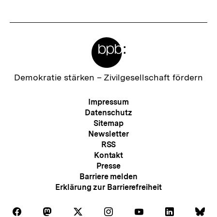
Meta-
Links
Zur
Demokratie stärken –
Zivilgesellschaft fördern
Startseite
der
Meta-
Impressum
bpb
Navigation
Datenschutz
Sitemap
Newsletter
RSS
Kontakt
Presse
Barriere melden
Erklärung zur Barrierefreiheit
Auf
Auf
Auf
Auf
Auf
Auf
Au
Folgen
Folgen
Folgen
Folgen
Folgen
Folgen
Fol