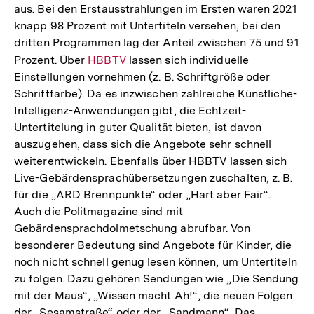
aus. Bei den Erstausstrahlungen im Ersten waren 2021
knapp 98 Prozent mit Untertiteln versehen, bei den
dritten Programmen lag der Anteil zwischen 75 und 91
Prozent. Über
Interner
HBBTV
lassen sich individuelle
Einstellungen vornehmen (z. B. Schriftgröße oder
Link:
Schriftfarbe). Da es inzwischen zahlreiche Künstliche-
Intelligenz-Anwendungen gibt, die Echtzeit-
Untertitelung in guter Qualität bieten, ist davon
auszugehen, dass sich die Angebote sehr schnell
weiterentwickeln. Ebenfalls über HBBTV lassen sich
Live-Gebärdensprachübersetzungen zuschalten, z. B.
für die „ARD Brennpunkte“ oder „Hart aber Fair“.
Auch die Politmagazine sind mit
Gebärdensprachdolmetschung abrufbar. Von
besonderer Bedeutung sind Angebote für Kinder, die
noch nicht schnell genug lesen können, um Untertiteln
zu folgen. Dazu gehören Sendungen wie „Die Sendung
mit der Maus“, „Wissen macht Ah!“, die neuen Folgen
der „Sesamstraße“ oder der „Sandmann“. Das