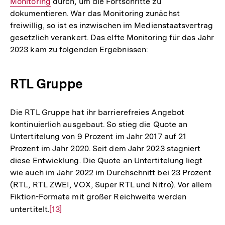
Monitoring
durch, um die Fortschritte zu
Link:
dokumentieren. War das Monitoring zunächst
freiwillig, so ist es inzwischen im Medienstaatsvertrag
gesetzlich verankert. Das elfte Monitoring für das Jahr
2023 kam zu folgenden Ergebnissen:
RTL Gruppe
Die RTL Gruppe hat ihr barrierefreies Angebot
kontinuierlich ausgebaut. So stieg die Quote an
Untertitelung von 9 Prozent im Jahr 2017 auf 21
Prozent im Jahr 2020. Seit dem Jahr 2023 stagniert
diese Entwicklung. Die Quote an Untertitelung liegt
wie auch im Jahr 2022 im Durchschnitt bei 23 Prozent
(RTL, RTL ZWEI, VOX, Super RTL und Nitro). Vor allem
Fiktion-Formate mit großer Reichweite werden
untertitelt.
Zur
[13]
Zum
Auflösung
Seite