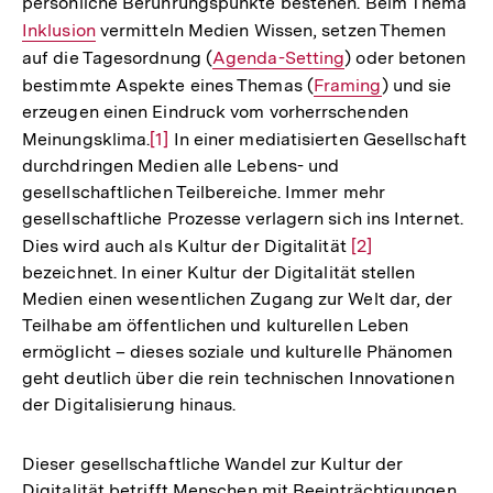
persönliche Berührungspunkte bestehen. Beim Thema
Interner
Inklusion
vermitteln Medien Wissen, setzen Themen
Link:
auf die Tagesordnung (
Interner
Agenda-Setting
) oder betonen
bestimmte Aspekte eines Themas (
Link:
Interner
Framing
) und sie
erzeugen einen Eindruck vom vorherrschenden
Link:
Meinungsklima.
Zur
[1]
In einer mediatisierten Gesellschaft
durchdringen Medien alle Lebens- und
Auflösung
gesellschaftlichen Teilbereiche. Immer mehr
der
gesellschaftliche Prozesse verlagern sich ins Internet.
Fußnote
Dies wird auch als Kultur der Digitalität
Zur
[2]
bezeichnet. In einer Kultur der Digitalität stellen
Auflösung
Medien einen wesentlichen Zugang zur Welt dar, der
der
Teilhabe am öffentlichen und kulturellen Leben
Fußnote
ermöglicht – dieses soziale und kulturelle Phänomen
geht deutlich über die rein technischen Innovationen
der Digitalisierung hinaus.
Dieser gesellschaftliche Wandel zur Kultur der
Digitalität betrifft Menschen mit Beeinträchtigungen