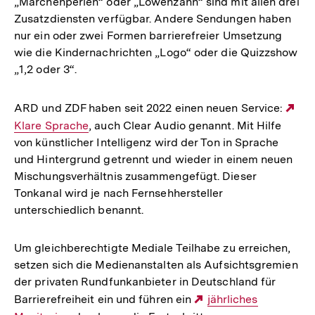
„Märchenperlen“ oder „Löwenzahn“ sind mit allen drei
Zusatzdiensten verfügbar. Andere Sendungen haben
nur ein oder zwei Formen barrierefreier Umsetzung
wie die Kindernachrichten „Logo“ oder die Quizzshow
„1,2 oder 3“.
ARD und ZDF haben seit 2022 einen neuen Service:
Ex
Klare Sprache
, auch Clear Audio genannt. Mit Hilfe
Lin
von künstlicher Intelligenz wird der Ton in Sprache
und Hintergrund getrennt und wieder in einem neuen
Mischungsverhältnis zusammengefügt. Dieser
Tonkanal wird je nach Fernsehhersteller
unterschiedlich benannt.
Um gleichberechtigte Mediale Teilhabe zu erreichen,
setzen sich die Medienanstalten als Aufsichtsgremien
der privaten Rundfunkanbieter in Deutschland für
Barrierefreiheit ein und führen ein
Externer
jährliches