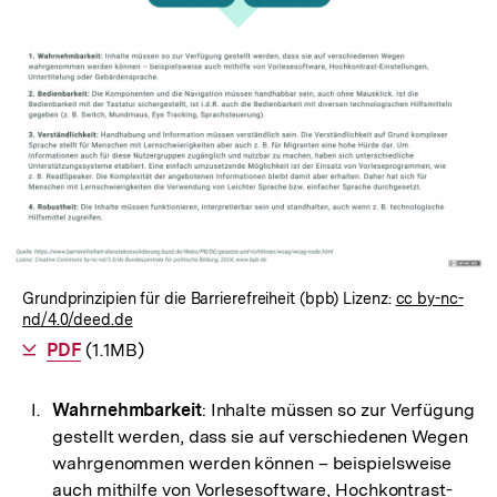
In
Lightbox
öffnen
Grundprinzipien für die Barrierefreiheit (bpb) Lizenz:
cc by-nc-
nd/4.0/deed.de
Als
PDF
herunterladen
(1.1MB)
Wahrnehmbarkeit
: Inhalte müssen so zur Verfügung
gestellt werden, dass sie auf verschiedenen Wegen
wahrgenommen werden können – beispielsweise
auch mithilfe von Vorlesesoftware, Hochkontrast-