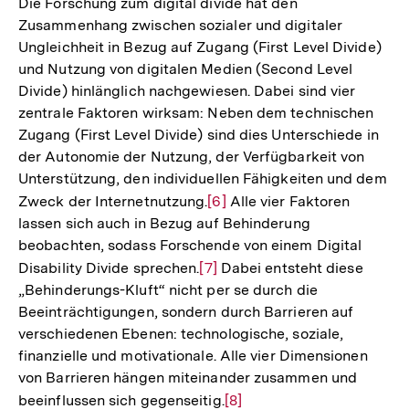
Die Forschung zum digital divide hat den
Zusammenhang zwischen sozialer und digitaler
Ungleichheit in Bezug auf Zugang (First Level Divide)
und Nutzung von digitalen Medien (Second Level
Divide) hinlänglich nachgewiesen. Dabei sind vier
zentrale Faktoren wirksam: Neben dem technischen
Zugang (First Level Divide) sind dies Unterschiede in
der Autonomie der Nutzung, der Verfügbarkeit von
Unterstützung, den individuellen Fähigkeiten und dem
Zweck der Internetnutzung.
Zur
[6]
Alle vier Faktoren
lassen sich auch in Bezug auf Behinderung
Auflösung
beobachten, sodass Forschende von einem Digital
der
Disability Divide sprechen.
Zur
[7]
Dabei entsteht diese
Fußnote
„Behinderungs-Kluft“ nicht per se durch die
Auflösung
Beeinträchtigungen, sondern durch Barrieren auf
der
verschiedenen Ebenen: technologische, soziale,
Fußnote
finanzielle und motivationale. Alle vier Dimensionen
von Barrieren hängen miteinander zusammen und
beeinflussen sich gegenseitig.
Zur
[8]