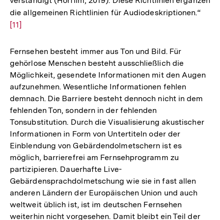
verständigt (Hörfilm, 2019). Diese Richtlinien ergänzen
die allgemeinen Richtlinien für Audiodeskriptionen.“
Zur
[11]
Aufl
der
Fußn
Fernsehen besteht immer aus Ton und Bild. Für
gehörlose Menschen besteht ausschließlich die
Möglichkeit, gesendete Informationen mit den Augen
aufzunehmen. Wesentliche Informationen fehlen
demnach. Die Barriere besteht dennoch nicht in dem
fehlenden Ton, sondern in der fehlenden
Tonsubstitution. Durch die Visualisierung akustischer
Informationen in Form von Untertiteln oder der
Einblendung von Gebärdendolmetschern ist es
möglich, barrierefrei am Fernsehprogramm zu
partizipieren. Dauerhafte Live-
Gebärdensprachdolmetschung wie sie in fast allen
anderen Ländern der Europäischen Union und auch
weltweit üblich ist, ist im deutschen Fernsehen
weiterhin nicht vorgesehen. Damit bleibt ein Teil der