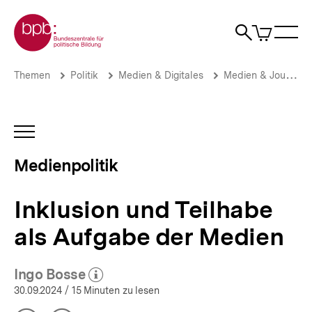
Direkt
Zur Startseite der bpb
zum
0
Artikel
Sho
Seiteninhalt
im
Naviga
Suche
springen
War
öffne
öffnen
öff
Pfadnavigation
Inklusion
Brotkrümelnavigation
Themen
Politik
Medien & Digitales
Medien & Journalismus
und
Teilhabe
als
Aufgabe
INHALTSNAVIGATION
der
ÖFFNEN
Medien
Medienpolitik
|
Medienpolitik
|
Inklusion und Teilhabe
bpb.de
als Aufgabe der Medien
Ingo Bosse
(Mehr zum Autor)
öffnen
30.09.2024
/ 15 Minuten zu lesen