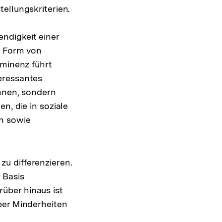
ellungskriterien.
ndigkeit einer
in Form von
ominenz führt
eressantes
Innen, sondern
n, die in soziale
n sowie
zu differenzieren.
 Basis
über hinaus ist
ber Minderheiten