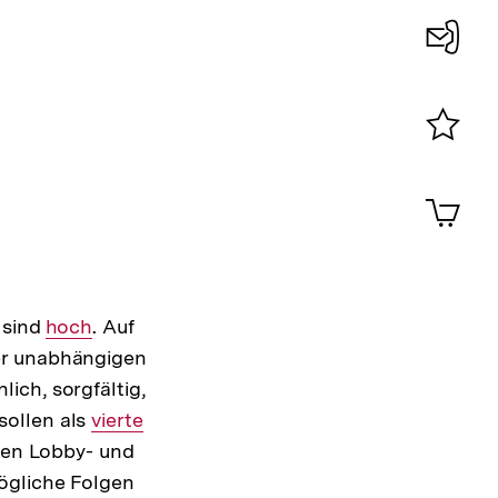
Konta
0
Merklist
ansehen
0
Artik
im
Shop-
Warenko
ansehen
 sind
Interner
hoch
. Auf
er unabhängigen
Link:
ich, sorgfältig,
sollen als
Interner
vierte
 den Lobby- und
Link:
ögliche Folgen