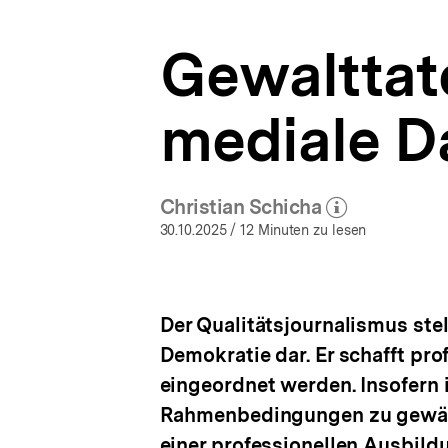
Bild
a
|
t
Medienpolitik
Gewalttat
i
|
o
bpb.de
n
mediale Da
Christian Schicha
(Mehr zum Autor)
öffnen
30.10.2025
/ 12 Minuten zu lesen
Der Qualitätsjournalismus stel
Demokratie dar. Er schafft pr
eingeordnet werden. Insofern i
Rahmenbedingungen zu gewährl
einer professionellen Ausbildu