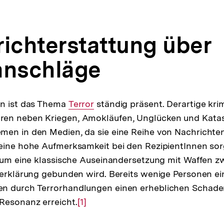
richterstattung über
anschläge
en ist das Thema
Interner
Terror
ständig präsent. Derartige krim
en neben Kriegen, Amokläufen, Unglücken und Kata
Link:
men in den Medien, da sie eine Reihe von Nachrichte
eine hohe Aufmerksamkeit bei den RezipientInnen sor
t um eine klassische Auseinandersetzung mit Waffen z
serklärung gebunden wird. Bereits wenige Personen ei
n durch Terrorhandlungen einen erheblichen Schaden
Resonanz erreicht.
Zur
[1]
Auflösung