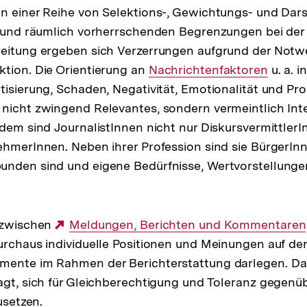
n einer Reihe von Selektions-, Gewichtungs- und Darst
h und räumlich vorherrschenden Begrenzungen bei der
eitung ergeben sich Verzerrungen aufgrund der Notwe
tion. Die Orientierung an
Interner
Nachrichtenfaktoren
u. a. 
tisierung, Schaden, Negativität, Emotionalität und Pr
Link:
nicht zwingend Relevantes, sondern vermeintlich Int
udem sind JournalistInnen nicht nur Diskursvermittler
ehmerInnen. Neben ihrer Profession sind sie BürgerInne
unden sind und eigene Bedürfnisse, Wertvorstellunge
.
t zwischen
Externer
Meldungen, Berichten und Kommentaren
urchaus individuelle Positionen und Meinungen auf der
Link:
mente im Rahmen der Berichterstattung darlegen. Dar
agt, sich für Gleichberechtigung und Toleranz gegenü
usetzen.