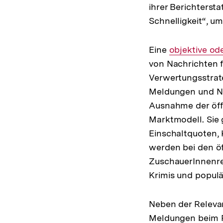
ihrer Berichtersta
Schnelligkeit“, u
Eine
Interner
objektive od
von Nachrichten f
Link:
Verwertungsstra
Meldungen und Na
Ausnahme der öff
Marktmodell. Sie 
Einschaltquoten,
werden bei den öf
ZuschauerInnenres
Krimis und populä
Neben der Releva
Meldungen beim P