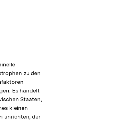
inelle
strophen zu den
nfaktoren
gen. Es handelt
wischen Staaten,
nes kleinen
 anrichten, der