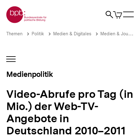
Direkt
Zur Startseite der bpb
zum
0
Artikel
Sho
Seiteninhalt
im
Naviga
Suche
springen
War
öffne
öffnen
öff
Pfadnavigation
Video-
Brotkrümelnavigation
Themen
Politik
Medien & Digitales
Medien & Journalismus
Abrufe
pro
Tag
(in
INHALTSNAVIGATION
Mio.)
ÖFFNEN
der
Medienpolitik
Web-
TV-
Angebote
Video-Abrufe pro Tag (in
in
Deutschland
Mio.) der Web-TV-
2010–
2011
Angebote in
|
Medienpolitik
Deutschland 2010–2011
|
bpb.de