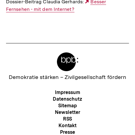
Dossier-Beitrag Claudia Gerhards:
Externer
Besser
Fernsehen - mit dem Internet?
Link:
Fussnoten
Meta-
Links
Zur
Demokratie stärken –
Zivilgesellschaft fördern
Startseite
der
Meta-
Impressum
bpb
Navigation
Datenschutz
Sitemap
Newsletter
RSS
Kontakt
Presse