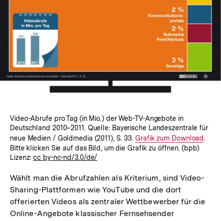
Video-Abrufe pro Tag (in Mio.) der Web-TV-Angebote in
Deutschland 2010–2011. Quelle: Bayerische Landeszentrale für
neue Medien / Goldmedia (2011), S. 33.
Interner
Grafik zum Download
.
Bitte klicken Sie auf das Bild, um die Grafik zu öffnen. (bpb)
Link:
Lizenz:
cc by-nc-nd/3.0/de/
Wählt man die Abrufzahlen als Kriterium, sind Video-
Sharing-Plattformen wie YouTube und die dort
offerierten Videos als zentraler Wettbewerber für die
Online-Angebote klassischer Fernsehsender