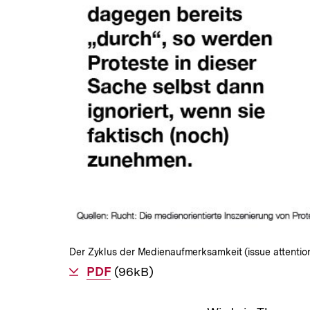
Der Zyklus der Medienaufmerksamkeit (issue attentio
Als
PDF
herunterladen
(96kB)