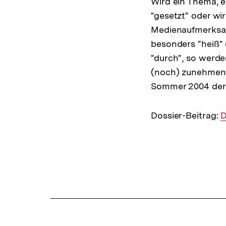
Wird ein Thema, e
"gesetzt" oder wi
Medienaufmerksam
besonders "heiß" 
"durch", so werde
(noch) zunehmen, 
Sommer 2004 der 
Dossier-Beitrag:
I
D
L
Fussnoten