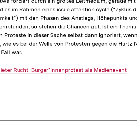
twa forciert durch ein großes Leitmedium, gerade mi
rd es im Rahmen eines issue attention cycle ("Zyklus d
keit") mit den Phasen des Anstiegs, Höhepunkts und
empfunden, so stehen die Chancen gut. Ist ein Thema
n Proteste in dieser Sache selbst dann ignoriert, wenn
wie es bei der Welle von Protesten gegen die Hartz 
Fall war.
nterner
ieter Rucht: Bürger*innenprotest als Medienevent
ink: