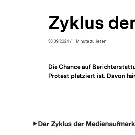
a
t
Zyklus de
i
o
n
30.09.2024
/ 1 Minute zu lesen
Die Chance auf Berichterstatt
Protest platziert ist. Davon hä