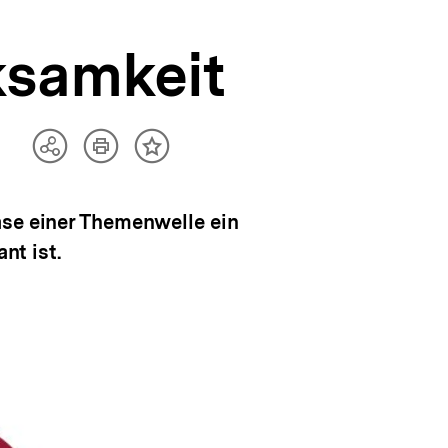
ksamkeit
Artikel
Teilen
Inhalt
drucken
Optionen
merken
anzeigen
ase einer Themenwelle ein
nt ist.