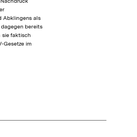
t Nachdruck
er
 Abklingens als
 dagegen bereits
 sie faktisch
IV-Gesetze im