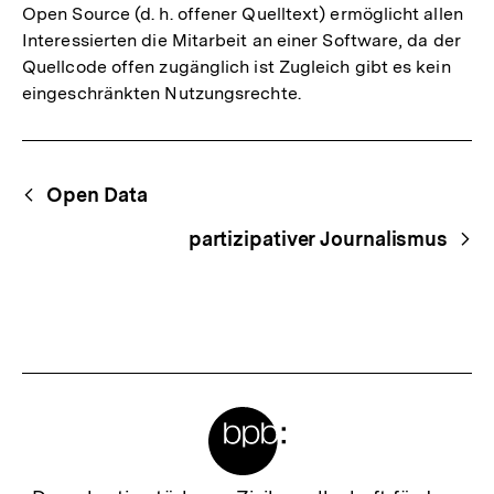
Open Source (d. h. offener Quelltext) ermöglicht allen
Interessierten die Mitarbeit an einer Software, da der
Quellcode offen zugänglich ist Zugleich gibt es kein
eingeschränkten Nutzungsrechte.
Fussnoten
Begriffsnavigation
Content-
Open Data
Navigation
partizipativer Journalismus
Meta-
Links