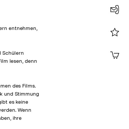
Konta
0
dern entnehmen,
Merklist
ansehen
0
Artik
d Schülern
im
Film lesen, denn
Shop-
Warenko
ansehen
emen des Films.
tik und Stimmung
ibt es keine
 werden. Wenn
ben, ihre