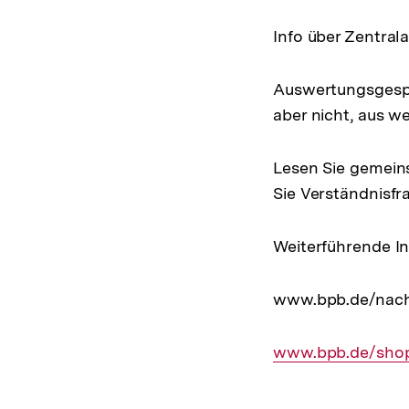
Info über Zentral
Auswertungsgesprä
aber nicht, aus 
Lesen Sie gemeins
Sie Verständnisfr
Weiterführende I
www.bpb.de/nachs
Interner
www.bpb.de/shop/
Link: