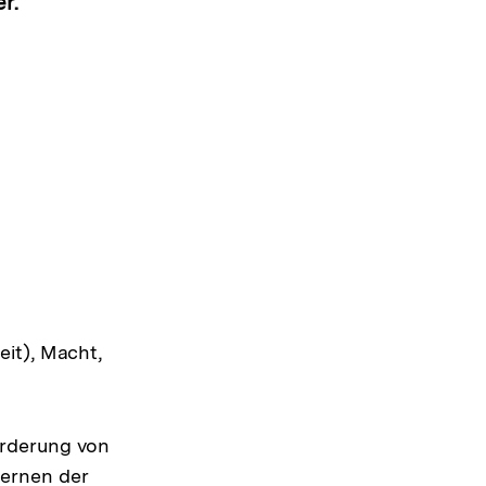
r.
eit), Macht,
örderung von
ernen der