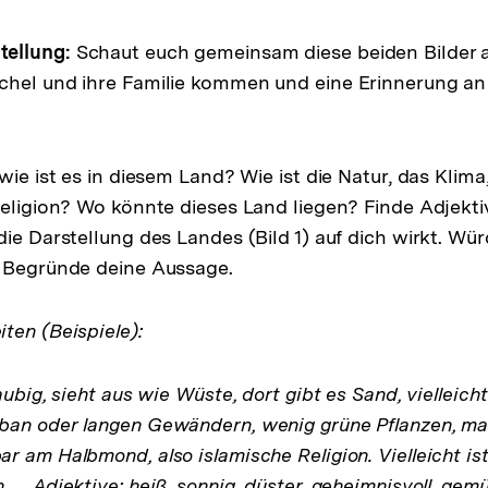
ellung:
Schaut euch gemeinsam diese beiden Bilder a
chel und ihre Familie kommen und eine Erinnerung a
wie ist es in diesem Land? Wie ist die Natur, das Klim
Religion? Wo könnte dieses Land liegen? Finde Adjektiv
die Darstellung des Landes (Bild 1) auf dich wirkt. Wü
? Begründe deine Aussage.
ten (Beispiele):
aubig, sieht aus wie Wüste, dort gibt es Sand, vielleic
an oder langen Gewändern, wenig grüne Pflanzen, man
r am Halbmond, also islamische Religion. Vielleicht ist
…. Adjektive: heiß, sonnig, düster, geheimnisvoll, gemü