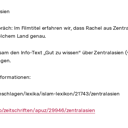
asien
ch: Im Filmtitel erfahren wir, dass Rachel aus Zentr
welchem Land genau.
am den Info-Text „Gut zu wissen“ über Zentralasien (
agen.
nformationen:
chlagen/lexika/islam-lexikon/21743/zentralasien
zeitschriften/apuz/29946/zentralasien