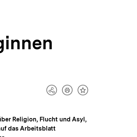
ginnen
Artikel
Teilen
Inhalt
drucken
Optionen
merken
anzeigen
ber Religion, Flucht und Asyl,
uf das Arbeitsblatt