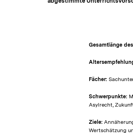
abgestimmte Unterrichtsvorsc
Gesamtlänge des 
Altersempfehlun
Fächer:
Sachunterr
Schwerpunkte:
Me
Asylrecht, Zukun
Ziele:
Annäherung 
Wertschätzung un