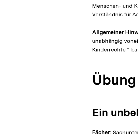
Menschen- und Kin
Verständnis für A
Allgemeiner Hinw
unabhängig vonei
Kinderrechte “ bau
Übung 
Ein unbe
Fächer:
Sachunterr