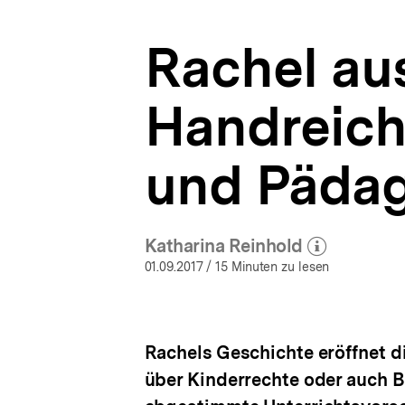
Zuflucht
a
gesucht
t
-
Rachel aus
i
Seeking
o
Refuge
n
|
Handreich
bpb.de
und Päda
Katharina Reinhold
(Mehr zum Autor)
öffnen
01.09.2017
/ 15 Minuten zu lesen
Rachels Geschichte eröffnet d
über Kinderrechte oder auch B