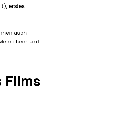
t), erstes
nnen auch
„Menschen- und
 Films