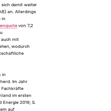
 sich damit weiter
IAB) an. Allerdings
 in
ösung
senquote
von 7,2
zu
ote
r auch mit
ehen, wodurch
tschaftliche
 in
herd. Im Jahr
r Fachkräfte
hland im ersten
 Energie 2019; S.
lem auf