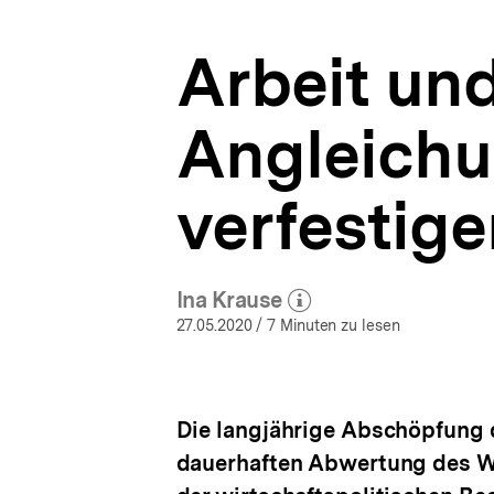
|
a
Lange
t
Wege
Arbeit und
i
der
o
Deutschen
n
Einheit
Angleichu
|
bpb.de
verfestig
Ina Krause
(Mehr zum Autor)
öffnen
27.05.2020
/ 7 Minuten zu lesen
Die langjährige Abschöpfung d
dauerhaften Abwertung des Wir