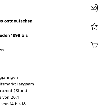
Konta
es ostdeutschen
0
Merklist
ieden 1998 bis
ansehen
0
Artik
im
en
Shop-
Warenko
ansehen
gjährigen
itsmarkt langsam
Prozent (Stand
s von 20,4
von 14 bis 15