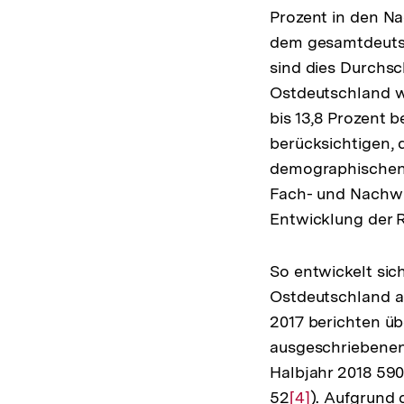
Prozent in den Na
der
dem gesamtdeutsc
Fußn
sind dies Durchsch
Ostdeutschland w
bis 13,8 Prozent be
berücksichtigen, 
demographischen
Fach- und Nachwuc
Entwicklung der R
So entwickelt sic
Ostdeutschland au
2017 berichten übe
ausgeschriebenen 
Halbjahr 2018 590
52
Zur
[4]
). Aufgrund