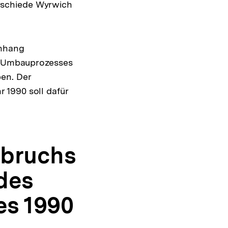
erschiede Wyrwich
enhang
en Umbauprozesses
en. Der
 1990 soll dafür
mbruchs
des
es 1990