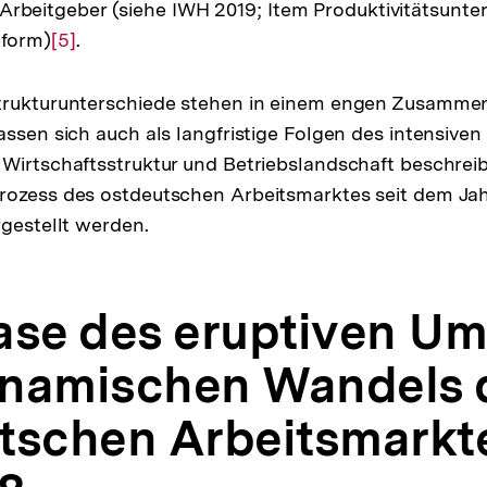
Arbeitgeber (siehe IWH 2019; Item Produktivitätsunt
tform)
Zur
[5]
.
Auflösung
der
trukturunterschiede stehen in einem engen Zusamm
Fußnote
assen sich auch als langfristige Folgen des intensiv
Wirtschaftsstruktur und Betriebslandschaft beschreib
ozess des ostdeutschen Arbeitsmarktes seit dem Jahr
rgestellt werden.
ase des eruptiven U
namischen Wandels 
tschen Arbeitsmarkt