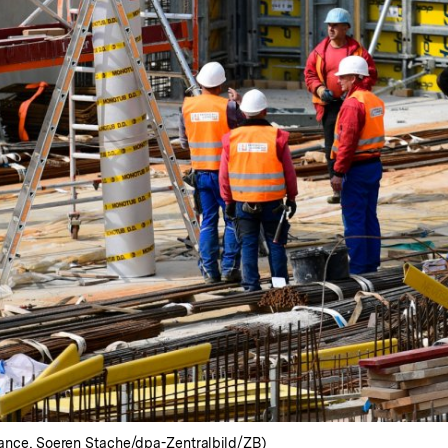
liance, Soeren Stache/dpa-Zentralbild/ZB)