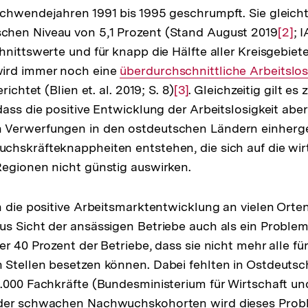
chwendejahren 1991 bis 1995 geschrumpft. Sie gleicht
hen Niveau von 5,1 Prozent (Stand August 2019
ote
Zur
[2]
; 
nittswerte und für knapp die Hälfte aller Kreisgebiete
Aufl
ird immer noch eine
Interner
überdurchschnittliche Arbeitslo
der
richtet (Blien et. al. 2019; S. 8)
Link:
Zur
[3]
. Gleichzeitig gilt es 
Fußn
dass die positive Entwicklung der Arbeitslosigkeit abe
Auflösung
 Verwerfungen in den ostdeutschen Ländern einherg
der
hskräfteknappheiten entstehen, die sich auf die wir
Fußnote
egionen nicht günstig auswirken.
h die positive Arbeitsmarktentwicklung an vielen Orten
s Sicht der ansässigen Betriebe auch als ein Problem
r 40 Prozent der Betriebe, dass sie nicht mehr alle fü
Stellen besetzen können. Dabei fehlten in Ostdeutsc
.000 Fachkräfte (Bundesministerium für Wirtschaft und
 der schwachen Nachwuchskohorten wird dieses Prob