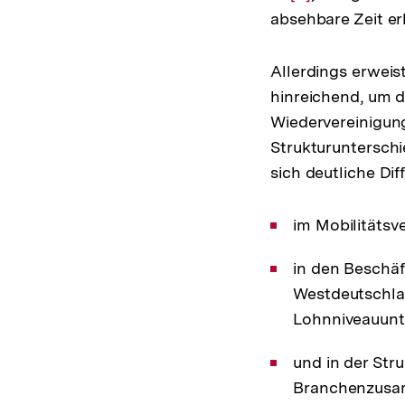
absehbare Zeit er
Auflösung
der
Fußnote
Allerdings erweist
hinreichend, um 
Wiedervereinigun
Strukturuntersch
sich deutliche Dif
im Mobilitätsv
in den Beschäf
Westdeutschla
Lohnniveauunt
und in der Str
Branchenzusam