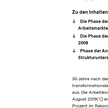
Zu den Inhalten
Die Phase de
Arbeitsmarkte
Die Phase der
2008
Phase der An
Strukturunter
30 Jahre nach der
transformationsb
aus. Die Arbeitslo
August 2019
Zur
[1]
) e
Prozent im Rekord
Aufl