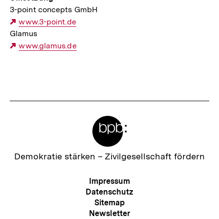
3-point concepts GmbH
Externer
www.3-point.de
Glamus
Link:
Externer
www.glamus.de
Link:
Fussnoten
Meta-
Links
Zur
Demokratie stärken –
Zivilgesellschaft fördern
Startseite
der
Meta-
Impressum
bpb
Navigation
Datenschutz
Sitemap
Newsletter