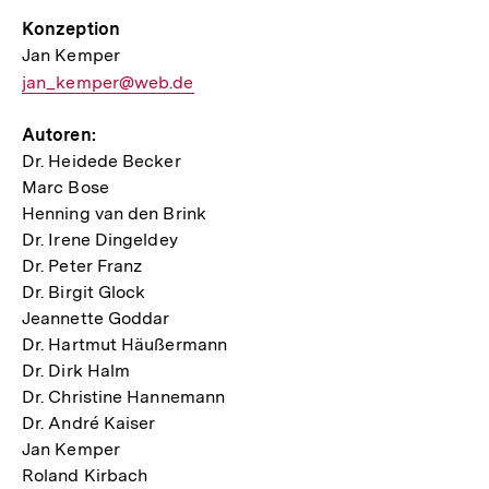
Mail
Konzeption
Link:
Jan Kemper
E-
jan_kemper@web.de
Mail
Autoren:
Link:
Dr. Heidede Becker
Marc Bose
Henning van den Brink
Dr. Irene Dingeldey
Dr. Peter Franz
Dr. Birgit Glock
Jeannette Goddar
Dr. Hartmut Häußermann
Dr. Dirk Halm
Dr. Christine Hannemann
Dr. André Kaiser
Jan Kemper
Roland Kirbach