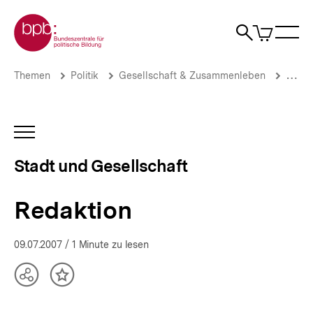
Direkt
Zur Startseite der bpb
zum
0
Artikel
Sho
Seiteninhalt
im
Naviga
Suche
springen
War
öffne
öffnen
öff
Pfadnavigation
Redaktion
Brotkrümelnavigation
Themen
Politik
Gesellschaft & Zusammenleben
Stadt
|
Stadt
und
Gesellschaft
INHALTSNAVIGATION
|
ÖFFNEN
bpb.de
Stadt und Gesellschaft
Redaktion
09.07.2007
/ 1 Minute zu lesen
Teilen
Inhalt
Optionen
merken
anzeigen