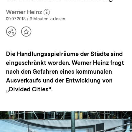
Werner Heinz
(Mehr zum Autor)
öffnen
09.07.2018
/ 9 Minuten zu lesen
Teilen
Inhalt
Optionen
merken
anzeigen
Die Handlungsspielräume der Städte sind
eingeschränkt worden. Werner Heinz fragt
nach den Gefahren eines kommunalen
Ausverkaufs und der Entwicklung von
„Divided Cities“.