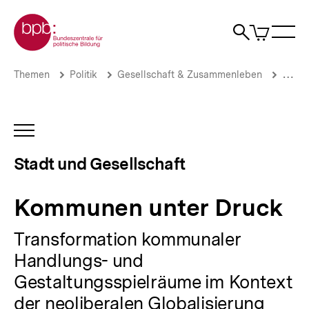
Direkt
Zur Startseite der bpb
zum
0
Artikel
Sho
Seiteninhalt
im
Naviga
Suche
springen
War
öffne
öffnen
öff
Pfadnavigation
Kommunen
Brotkrümelnavigation
Themen
Politik
Gesellschaft & Zusammenleben
Stadt
unter
Druck
|
Stadt
INHALTSNAVIGATION
und
ÖFFNEN
Gesellschaft
Stadt und Gesellschaft
|
bpb.de
Kommunen unter Druck
Transformation kommunaler
Handlungs- und
Gestaltungsspielräume im Kontext
der neoliberalen Globalisierung