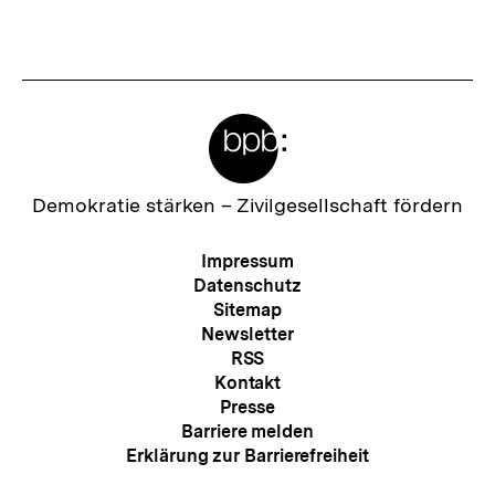
Meta-
Links
Zur
Demokratie stärken –
Zivilgesellschaft fördern
Startseite
der
Meta-
Impressum
bpb
Navigation
Datenschutz
Sitemap
Newsletter
RSS
Kontakt
Presse
Barriere melden
Erklärung zur Barrierefreiheit