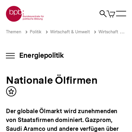
Direkt
Zur Startseite der bpb
zum
0
Artikel
Sho
Seiteninhalt
im
Naviga
Suche
springen
War
öffne
öffnen
öff
Pfadnavigation
Nationale
Brotkrümelnavigation
Themen
Politik
Wirtschaft & Umwelt
Wirtschaft
En
Ölfirmen
|
Energiepolitik
|
Energiepolitik
INHALTSNAVIGATION
bpb.de
ÖFFNEN
Nationale Ölfirmen
Inhalt
merken
Der globale Ölmarkt wird zunehmenden
von Staatsfirmen dominiert. Gazprom,
Saudi Aramco und andere verfügen über