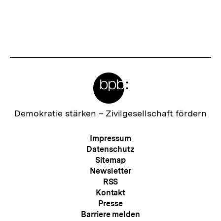
Meta-
Links
Zur
Demokratie stärken –
Zivilgesellschaft fördern
Startseite
der
Meta-
Impressum
bpb
Navigation
Datenschutz
Sitemap
Newsletter
RSS
Kontakt
Presse
Barriere melden