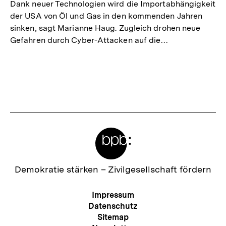
Dank neuer Technologien wird die Importabhängigkeit
der USA von Öl und Gas in den kommenden Jahren
sinken, sagt Marianne Haug. Zugleich drohen neue
Gefahren durch Cyber-Attacken auf die…
Meta-
Links
Zur
Demokratie stärken –
Zivilgesellschaft fördern
Startseite
der
Meta-
Impressum
bpb
Navigation
Datenschutz
Sitemap