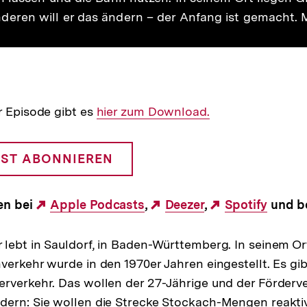
ren will er das ändern – der Anfang ist gemacht. 
r Episode gibt es
Interner
hier zum Download.
Link:
ST ABONNIEREN
en bei
Externer
Apple Podcasts
,
Externer
Deezer
,
Externer
Spotify
und b
Link:
Link:
Link:
lebt in Sauldorf, in Baden-Württemberg. In seinem Ort
verkehr wurde in den 1970er Jahren eingestellt. Es gibt
rverkehr. Das wollen der 27-Jährige und der Förderv
ern: Sie wollen die Strecke Stockach-Mengen reaktiv