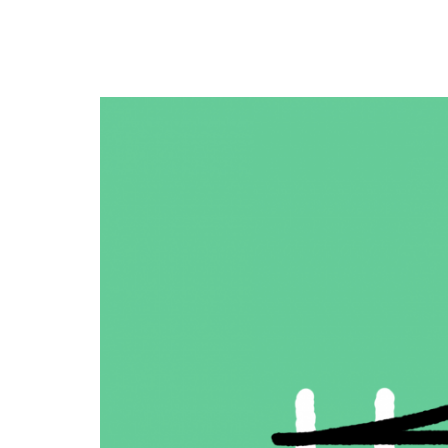
Zug
statt
Auto
–
Severin