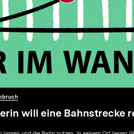
e
mbruch
erin will eine Bahnstrecke r
lassen und die Bahn nutzen. In seinem Ort liegen Gl