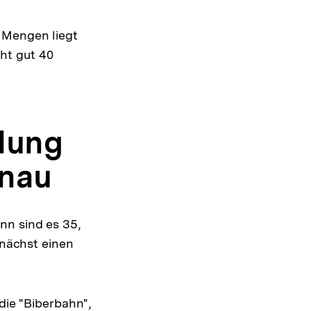
 Mengen liegt
ht gut 40
dung
nau
nn sind es 35,
unächst einen
die "Biberbahn",