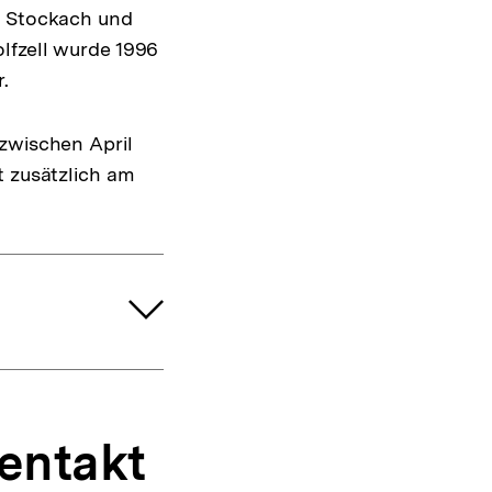
n Stockach und
lfzell wurde 1996
.
 zwischen April
t zusätzlich am
entakt