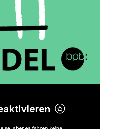
eaktivieren
Inhalt
merken
eise, aber es fahren keine