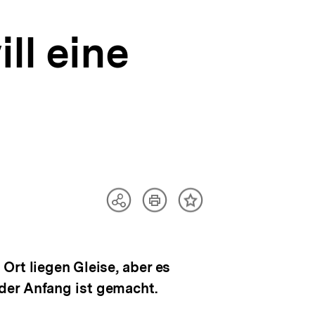
ll eine
Artikel
Teilen
Inhalt
drucken
Optionen
merken
anzeigen
Ort liegen Gleise, aber es
der Anfang ist gemacht.