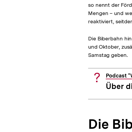
so nennt der Förd
Mengen – und weit
reaktiviert, seit
Die Biberbahn hin
und Oktober, zusä
Samstag geben.
Podcast "
Über d
Die Bi