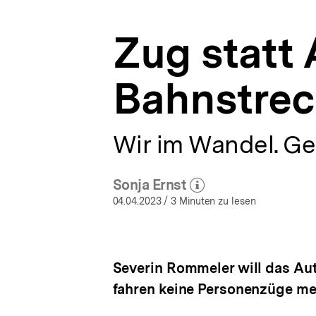
|
a
Wir
t
im
Zug statt 
i
Wandel
o
|
n
bpb.de
Bahnstrec
Wir im Wandel. G
Sonja Ernst
(Mehr zum Autor)
öffnen
04.04.2023
/ 3 Minuten zu lesen
Severin Rommeler will das Auto
fahren keine Personenzüge meh