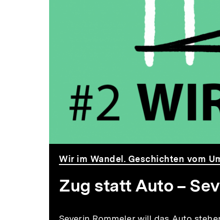
will
eine
Bahnstreck
reaktivieren
Wir im Wandel. Geschichten vom U
Zug statt Auto – Sev
Severin Rommeler will das Auto stehen 