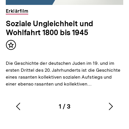
Erklärfilm
Soziale Ungleichheit und
Wohlfahrt 1800 bis 1945
Inhalt
merken
Die Geschichte der deutschen Juden im 19. und im
ersten Drittel des 20. Jahrhunderts ist die Geschichte
eines rasanten kollektiven sozialen Aufstiegs und
einer ebenso rasanten und kollektiven…
1
/
3
Vorherigen
Nächs
Karussellinhalt
von
Inhalt
Inhalt
anzeigen
anzei