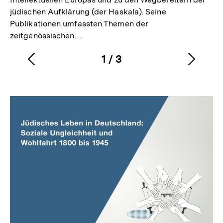
jüdischen Aufklärung (der Haskala). Seine
Publikationen umfassten Themen der
zeitgenössischen…
1
/
3
Vorherigen
Nächs
Karussellinhalt
von
Inhalt
Inhalt
anzeigen
anzei
Inhaltskarussell
überspringen